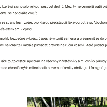
teré si zachovalo velkou pestrost druhů. Mezi ty nejcennější patří práv
entu se nedokáže obejít.
u ze strany lesní zvěře, pro kterou představují lákavou potravu. Abychom
výskytem arnik oplotili.
y mohly bezpečně vykvést, úspěšně vytvořit semena a vysemenit se do oko
na lokalitě i nadále provádět pravidelné ruční kosení, které potlačuje 
 rádi touto cestou apelovali na všechny návštěvníky a milovníky příro
te do ohraničených mikrolokalit a kvetoucí arniky obdivujte i fotograf