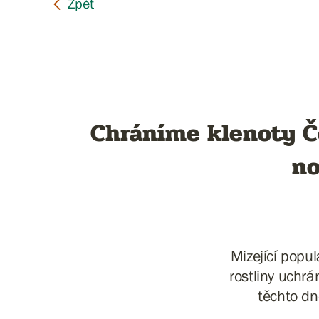
Chráníme klenoty Če
no
Mizející popul
rostliny uchrá
těchto dn