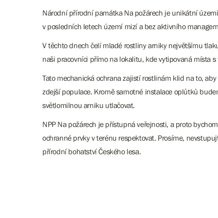
Národní přírodní památka Na požárech je unikátní území, k
v posledních letech území mizí a bez aktivního managem
V těchto dnech čelí mladé rostliny arniky největšímu tlak
naši pracovníci přímo na lokalitu, kde vytipovaná místa s 
Tato mechanická ochrana zajistí rostlinám klid na to, ab
zdejší populace. Kromě samotné instalace oplůtků budeme 
světlomilnou arniku utlačovat.
NPP Na požárech je přístupná veřejnosti, a proto bychom
ochranné prvky v terénu respektovat. Prosíme, nevstupuj
přírodní bohatství Českého lesa.