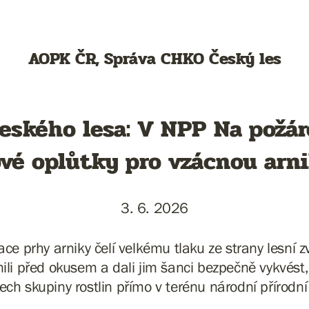
AOPK ČR, Správa CHKO Český les
ského lesa: V NPP Na požár
vé oplůtky pro vzácnou arn
3. 6. 2026
ace prhy arniky čelí velkému tlaku ze strany lesní
nili před okusem a dali jim šanci bezpečně vykvést, 
ech skupiny rostlin přímo v terénu národní přírodn