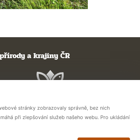
přírody a krajiny ČR
 webové stránky zobrazovaly správně, bez nich
omáhá při zlepšování služeb našeho webu. Pro ukládání