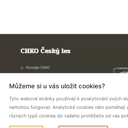
CHKO Český les
Poznejte CHKO
Charakteristika oblasti
Můžeme si u vás uložit cookies?
Ochrana přírody
Potřebuji vyřídit
Tyto webové stránky používají k poskytování svých sl
Aktuality a akce
nemohou fungovat. Analytické cookies nám pomáhají zji
Kontakty
různých typů cookies do vašeho prohlížeče od vás po