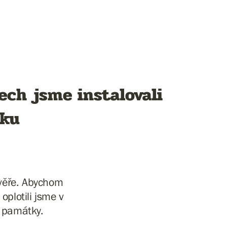
ech jsme instalovali
iku
 zvěře. Abychom
oplotili jsme v
í památky.