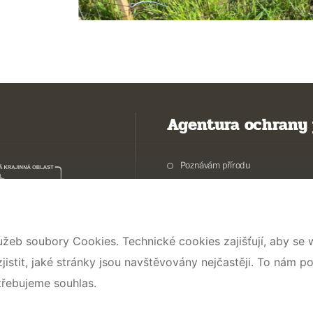
Agentura ochrany 
Poznávám přírodu
Potřebuji vyřídit
Chráníme přírodu a krajinu
Pečujeme o přírodu a krajinu
užeb soubory Cookies. Technické cookies zajišťují, aby se
Dokumentujeme přírodu
stit, jaké stránky jsou navštěvovány nejčastěji. To nám p
O nás
třebujeme souhlas.