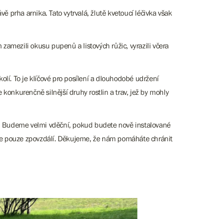
ě prha arnika. Tato vytrvalá, žlutě kvetoucí léčivka však
 zamezili okusu pupenů a listových růžic, vyrazili včera
lí. To je klíčové pro posílení a dlouhodobé udržení
konkurenčně silnější druhy rostlin a trav, jež by mohly
dy. Budeme velmi vděční, pokud budete nově instalované
ujte pouze zpovzdálí. Děkujeme, že nám pomáháte chránit