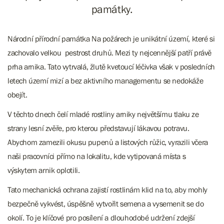
památky.
Národní přírodní památka Na požárech je unikátní území, které si
zachovalo velkou pestrost druhů. Mezi ty nejcennější patří právě
prha arnika. Tato vytrvalá, žlutě kvetoucí léčivka však v posledních
letech území mizí a bez aktivního managementu se nedokáže
obejít.
V těchto dnech čelí mladé rostliny arniky největšímu tlaku ze
strany lesní zvěře, pro kterou představují lákavou potravu.
Abychom zamezili okusu pupenů a listových růžic, vyrazili včera
naši pracovníci přímo na lokalitu, kde vytipovaná místa s
výskytem arnik oplotili.
Tato mechanická ochrana zajistí rostlinám klid na to, aby mohly
bezpečně vykvést, úspěšně vytvořit semena a vysemenit se do
okolí. To je klíčové pro posílení a dlouhodobé udržení zdejší