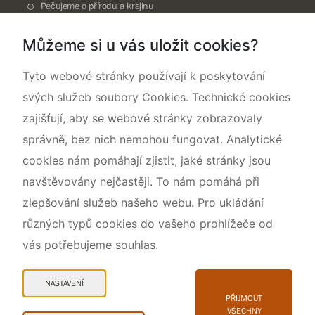
Pečujeme o přírodu a krajinu
Dokumentujeme přírodu
Můžeme si u vás uložit cookies?
O nás
Tyto webové stránky používají k poskytování
svých služeb soubory Cookies. Technické cookies
zajišťují, aby se webové stránky zobrazovaly
správně, bez nich nemohou fungovat. Analytické
cookies nám pomáhají zjistit, jaké stránky jsou
navštěvovány nejčastěji. To nám pomáhá při
zlepšování služeb našeho webu. Pro ukládání
různých typů cookies do vašeho prohlížeče od
vás potřebujeme souhlas.
Mapa webu
Prohlášení o přístupnosti
NASTAVENÍ
Cookies
PŘIJMOUT
VŠECHNY
Snadné čtení