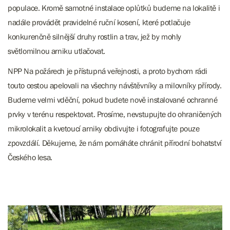
populace. Kromě samotné instalace oplůtků budeme na lokalitě i
nadále provádět pravidelné ruční kosení, které potlačuje
konkurenčně silnější druhy rostlin a trav, jež by mohly
světlomilnou arniku utlačovat.
NPP Na požárech je přístupná veřejnosti, a proto bychom rádi
touto cestou apelovali na všechny návštěvníky a milovníky přírody.
Budeme velmi vděční, pokud budete nově instalované ochranné
prvky v terénu respektovat. Prosíme, nevstupujte do ohraničených
mikrolokalit a kvetoucí arniky obdivujte i fotografujte pouze
zpovzdálí. Děkujeme, že nám pomáháte chránit přírodní bohatství
Českého lesa.