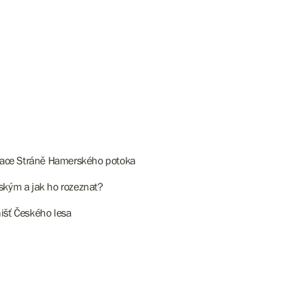
rvace Stráně Hamerského potoka
ským a jak ho rozeznat?
nišť Českého lesa