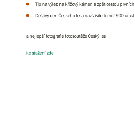
Tip na výlet: na křížový kámen a zpět cestou prvních 
​​​​​​​Deštivý den Českého lesa navštívilo téměř 500 úřas
a
nejlepší fotografie fotosoutěže Český les
ke stažení zde