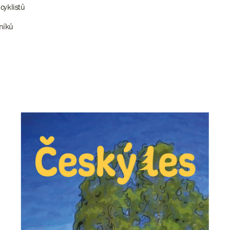
cyklistů
tníků