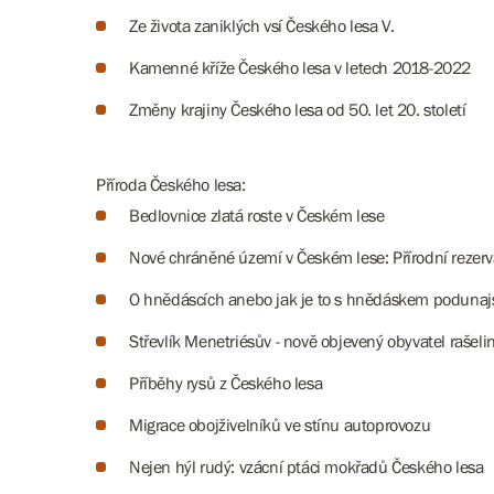
Ze života zaniklých vsí Českého lesa V.
Kamenné kříže Českého lesa v letech 2018-2022
Změny krajiny Českého lesa od 50. let 20. století
Příroda Českého lesa
:
Bedlovnice zlatá roste v Českém lese
Nové chráněné území v Českém lese: Přírodní reze
O hnědáscích anebo jak je to s hnědáskem podunaj
Střevlík Menetriésův - nově objevený obyvatel rašeli
Příběhy rysů z Českého lesa
Migrace obojživelníků ve stínu autoprovozu
Nejen hýl rudý: vzácní ptáci mokřadů Českého lesa