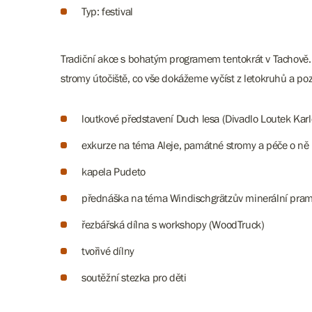
Typ: festival
Tradiční akce s bohatým programem tentokrát v Tachově. 
stromy útočiště, co vše dokážeme vyčíst z letokruhů a p
loutkové představení Duch lesa (Divadlo Loutek Karl
exkurze na téma Aleje, památné stromy a péče o ně
kapela Pudeto
přednáška na téma Windischgrätzův minerální pra
řezbářská dílna s workshopy (WoodTruck)
tvořivé dílny
soutěžní stezka pro děti