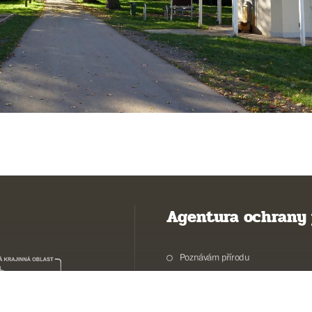
Agentura ochrany 
Poznávám přírodu
Potřebuji vyřídit
Chráníme přírodu a krajinu