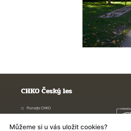
CHKO Český les
Poznejte CHKO
Charakteristika oblasti
Můžeme si u vás uložit cookies?
Ochrana přírody