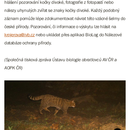
hlášení pozorování kočky divoké, fotografie z fotopastí nebo
nálezy uhynulých zvířat se znaky kočky divoké. Každý podobný
záznam pomůže lépe zdokumentovat návrat této vzácné šelmy do
české přírody. Pozorování, či informace o výskytu lze hlásit na
krojerova@ivb.cz
nebo ukládat přes aplikaci BioLog do Nálezové
databáze ochrany přírody.
(Společná tisková zpráva Ústavu biologie obratlovců AV ČR a
AOPK ČR)