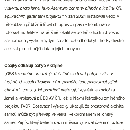
výskytu, proto jsme, jako Agentura ochrany přírody a krajiny ČR,
aplikačním garantem projektu
.“ V září 2024 instalovali vědci v
této oblasti přibližně třicet chlupových pastí v kombinaci s
fotopastmi. Jelikož na většině lokalit se podařilo kočku divokou
zaznamenat, výzkumný tým se zde rozhodl odchytit kočky divoké
a získat podrobnější data o jejich pohybu.
Obojky odhalují pohyb v krajině
„
GPS telemetrie umožňuje detailně sledovat pohyb zvířat v
krajině. U koček divokých nám pomůže lépe porozumět jejich
chování i tomu, jaké prostředí preferují
,“ vysvětluje zooložka
Jarmila Krojerová z ÚBO AV ČR, jež je hlavní řešitelkou zmíněného
projektu TAČR. Dosavadní výsledky ukazují, že prostorová aktivita
samců může být překvapivě velká. Rekordmanem je loňský
samec Pepík, který během devíti měsíců využíval území o rozloze