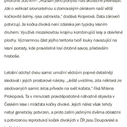
přibližně 300 km². „
Rozsah jeho pohybu nás skutečně překvapil.
Jde o velikost srovnatelnou s domovským okrskem naší větší
kočkovité šelmy, rysa ostrovida
,“ dodává Krojerová. Data zároveň
potvrzují, že kočka divoká není zdaleka jen typicky lesním
druhem. Využívá mozaikovitou krajinu kombinující lesy a otevřené
plochy. Významnou část jejího teritoria tvoří louky navazující na
lesní porosty, kde pravidelně loví drobné savce, především
hraboše.
Letošní odchyt dvou samic umožní vědcům poprvé detailněji
sledovat i jejich prostorové nároky. „
Ještě uvidíme, zda některá ze
sledovaných samic letos přivede na svět koťata
,“ říká Milena
Prokopová. Ta v minulosti pravděpodobně náhodně objevila v
Českém lese i mláďata kočky divoké. Jejich nález však tehdy
nebyl geneticky potvrzen, a proto zatím jedinými dvěma oblastmi
s potvrzenou reprodukcí koček divokých v ČR jsou Doupovské a