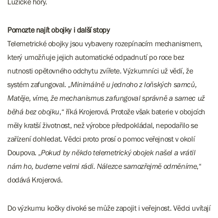
Lužické hory.
Pomozte najít obojky i další stopy
Telemetrické obojky jsou vybaveny rozepínacím mechanismem,
který umožňuje jejich automatické odpadnutí po roce bez
nutnosti opětovného odchytu zvířete. Výzkumníci už vědí, že
systém zafungoval. „
Minimálně u jednoho z loňských samců,
Matěje, víme, že mechanismus zafungoval správně a samec už
běhá bez obojku
,“ říká Krojerová. Protože však baterie v obojcích
měly kratší životnost, než výrobce předpokládal, nepodařilo se
zařízení dohledat. Vědci proto prosí o pomoc veřejnost v okolí
Doupova. „
Pokud by někdo telemetrický obojek našel a vrátil
nám ho, budeme velmi rádi. Nálezce samozřejmě odměníme
,“
dodává Krojerová.
Do výzkumu kočky divoké se může zapojit i veřejnost. Vědci uvítají