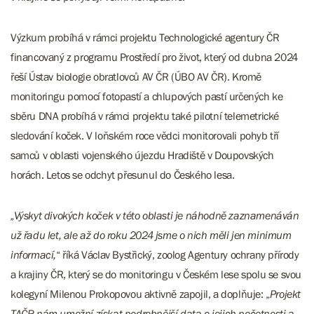
Výzkum probíhá v rámci projektu Technologické agentury ČR
financovaný z programu Prostředí pro život, který od dubna 2024
řeší Ústav biologie obratlovců AV ČR (ÚBO AV ČR). Kromě
monitoringu pomocí fotopastí a chlupových pastí určených ke
sběru DNA probíhá v rámci projektu také pilotní telemetrické
sledování koček. V loňském roce vědci monitorovali pohyb tří
samců v oblasti vojenského újezdu Hradiště v Doupovských
horách. Letos se odchyt přesunul do Českého lesa.
„Výskyt divokých koček v této oblasti je náhodně zaznamenáván
už řadu let, ale až do roku 2024 jsme o nich měli jen minimum
informací,
“ říká Václav Bystřický, zoolog Agentury ochrany přírody
a krajiny ČR, který se do monitoringu v Českém lese spolu se svou
kolegyní Milenou Prokopovou aktivně zapojil, a doplňuje: „
Projekt
TAČR nám umožní získat podrobnější data o jejich početnosti a