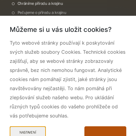
Chráníme přírodu a krajinu
Pečujeme o přírodu a krajinu
Dokumentujeme přírodu
Můžeme si u vás uložit cookies?
O nás
Tyto webové stránky používají k poskytování
svých služeb soubory Cookies. Technické cookies
zajišťují, aby se webové stránky zobrazovaly
správně, bez nich nemohou fungovat. Analytické
cookies nám pomáhají zjistit, jaké stránky jsou
navštěvovány nejčastěji. To nám pomáhá při
zlepšování služeb našeho webu. Pro ukládání
různých typů cookies do vašeho prohlížeče od
vás potřebujeme souhlas.
Mapa webu
Prohlášení o přístupnosti
NASTAVENÍ