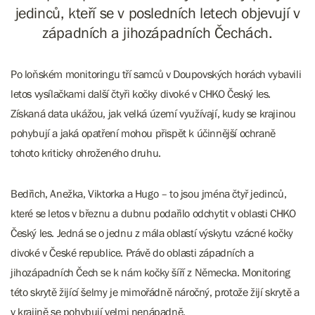
jedinců, kteří se v posledních letech objevují v
západních a jihozápadních Čechách.
Po loňském monitoringu tří samců v Doupovských horách vybavili
letos vysílačkami další čtyři kočky divoké v CHKO Český les.
Získaná data ukážou, jak velká území využívají, kudy se krajinou
pohybují a jaká opatření mohou přispět k účinnější ochraně
tohoto kriticky ohroženého druhu.
Bedřich, Anežka, Viktorka a Hugo – to jsou jména čtyř jedinců,
které se letos v březnu a dubnu podařilo odchytit v oblasti CHKO
Český les. Jedná se o jednu z mála oblastí výskytu vzácné kočky
divoké v České republice. Právě do oblasti západních a
jihozápadních Čech se k nám kočky šíří z Německa. Monitoring
této skrytě žijící šelmy je mimořádně náročný, protože žijí skrytě a
v krajině se pohybují velmi nenápadně.