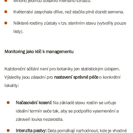
Mnoho jedinců dosáhlo menšího vzrůstu.
Květenství zasychala dříve, než stačila plně dozrát semena.
Některé rostliny zůstaly v tzv. sterilním stavu (vytvořily pouze
listy).
Monitoring jako klíč k managementu
Každoroční sčítání není pro botaniky jen statistickým údajem.
Výsledky jsou zásadní pro
nastavení správné péče
o konkrétní
lokality:
Načasování kosení:
Na základě stavu rostlin se určuje
ideální termín seče tak, aby se podpořilo vysemenění a
zároveň louka nezarostla.
Intenzita pastvy:
Data pomáhají rozhodnout, kde je vhodné