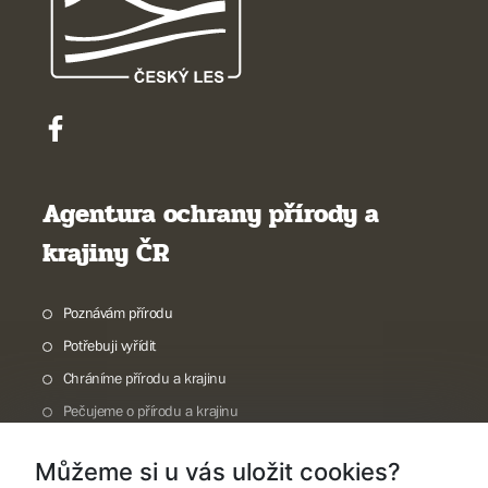
Agentura ochrany přírody a
krajiny ČR
Poznávám přírodu
Potřebuji vyřídit
Chráníme přírodu a krajinu
Pečujeme o přírodu a krajinu
Dokumentujeme přírodu
Můžeme si u vás uložit cookies?
O nás