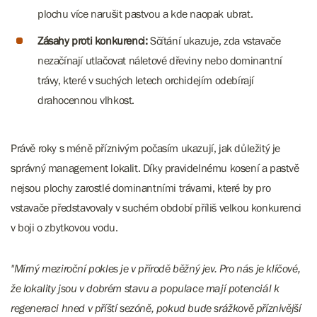
plochu více narušit pastvou a kde naopak ubrat.
Zásahy proti konkurenci:
Sčítání ukazuje, zda vstavače
nezačínají utlačovat náletové dřeviny nebo dominantní
trávy, které v suchých letech orchidejím odebírají
drahocennou vlhkost.
Právě roky s méně příznivým počasím ukazují, jak důležitý je
správný management lokalit. Díky pravidelnému kosení a pastvě
nejsou plochy zarostlé dominantními trávami, které by pro
vstavače představovaly v suchém období příliš velkou konkurenci
v boji o zbytkovou vodu.
"Mírný meziroční pokles je v přírodě běžný jev. Pro nás je klíčové,
že lokality jsou v dobrém stavu a populace mají potenciál k
regeneraci hned v příští sezóně, pokud bude srážkově příznivější