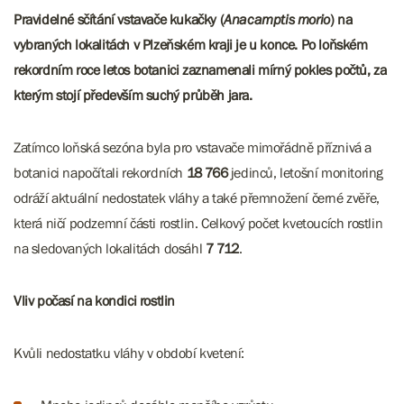
Pravidelné sčítání vstavače kukačky (
Anacamptis morio
) na
vybraných lokalitách v Plzeňském kraji je u konce. Po loňském
rekordním roce letos botanici zaznamenali mírný pokles počtů, za
kterým stojí především suchý průběh jara.
Zatímco loňská sezóna byla pro vstavače mimořádně příznivá a
botanici napočítali rekordních
18 766
jedinců, letošní monitoring
odráží aktuální nedostatek vláhy a také přemnožení černé zvěře,
která ničí podzemní části rostlin. Celkový počet kvetoucích rostlin
na sledovaných lokalitách dosáhl
7 712
.
Vliv počasí na kondici rostlin
Kvůli nedostatku vláhy v období kvetení: