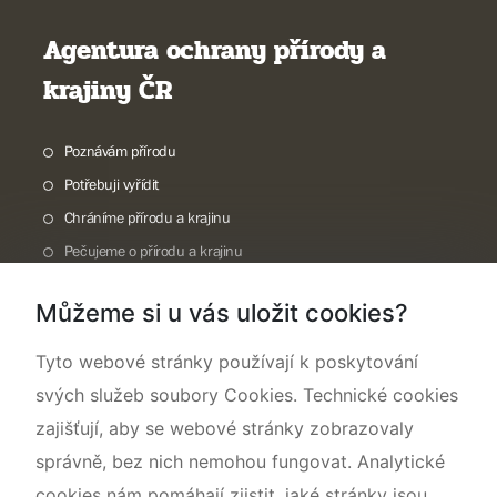
Agentura ochrany přírody a
krajiny ČR
Poznávám přírodu
Potřebuji vyřídit
Chráníme přírodu a krajinu
Pečujeme o přírodu a krajinu
Dokumentujeme přírodu
Můžeme si u vás uložit cookies?
O nás
Tyto webové stránky používají k poskytování
svých služeb soubory Cookies. Technické cookies
zajišťují, aby se webové stránky zobrazovaly
správně, bez nich nemohou fungovat. Analytické
cookies nám pomáhají zjistit, jaké stránky jsou