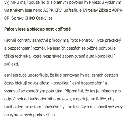
Výjimku mají pouze řidiči s platným povolením k vjezdu vydaným
vlastníkem lesa nebo AOPK ČR,“ upřesňuje Miroslav Žižka z AOPK
ČR, Správy CHKO Český les.
Práce v lese a ohleduplnost k přírodě
Kromě ochrany samotné přírody mají tyto kontroly i ryze praktický
a bezpečnostní rozměr. Na lesních cestách se běžně pohybuje
těžká technika, které nesprávně zaparkovaná auta komplikují
průjezd.
esní správce upozorňuje, že lidé parkováním na lesních cestách
často blokují odvoz dřeva, komplikují lesní hospodaření a
vystavují se zbytečným pokutám. Připomíná, že les je místem pro
odpočinek od každodenního provozu, a apeluje na řidiče, aby
brali ohled na ostatní návštěvníky i na lesníky a nechávali své vozy
na vyhrazených parkovištích.