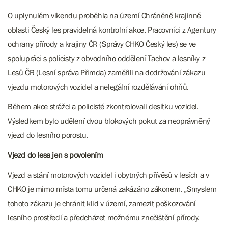
O uplynulém víkendu proběhla na území Chráněné krajinné
oblasti Český les pravidelná kontrolní akce. Pracovníci z Agentury
ochrany přírody a krajiny ČR (Správy CHKO Český les) se ve
spolupráci s policisty z obvodního oddělení Tachov a lesníky z
Lesů ČR (Lesní správa Přimda) zaměřili na dodržování zákazu
vjezdu motorových vozidel a nelegální rozdělávání ohňů.
Během akce strážci a policisté zkontrolovali desítku vozidel.
Výsledkem bylo udělení dvou blokových pokut za neoprávněný
vjezd do lesního porostu.
Vjezd do lesa jen s povolením
Vjezd a stání motorových vozidel i obytných přívěsů v lesích a v
CHKO je mimo místa tomu určená zakázáno zákonem. „Smyslem
tohoto zákazu je chránit klid v území, zamezit poškozování
lesního prostředí a předcházet možnému znečištění přírody.