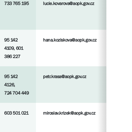
733 765 195
lucie.kovarova@aopk.gov.cz
95 142
hana.koziskova@aopk.gov.cz
4109, 601
386 227
95 142
petr.krasa@aopk.gov.cz
4126,
724 704 449
603 501 021
miroslav.krizek@aopk.gov.cz