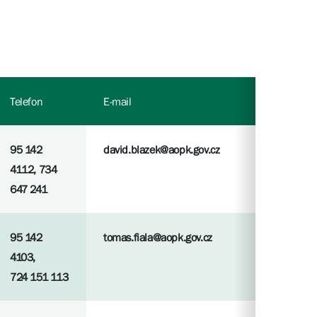
Telefon
E-mail
95 142
david.blazek@aopk.gov.cz
4112, 734
647 241
95 142
tomas.fiala@aopk.gov.cz
4103,
724 151 113