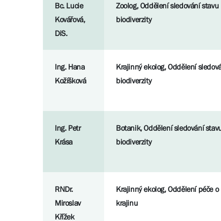
Bc. Lucie
Zoolog, Oddělení sledování stavu
Kovářová,
biodiverzity
DiS.
Ing. Hana
Krajinný ekolog, Oddělení sledová
Kožíšková
biodiverzity
Ing. Petr
Botanik, Oddělení sledování stav
Krása
biodiverzity
RNDr.
Krajinný ekolog, Oddělení péče o 
Miroslav
krajinu
Křížek