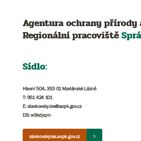
Agentura ochrany přírody 
Regionální pracoviště
Spr
Sídlo:
Hlavní 504, 353 01 Mariánské Lázně
T: 951 424 101
E: slavkovsky.les@aopk.gov.cz
DS: w9kdyqm
slavkovskyles.aopk.gov.cz