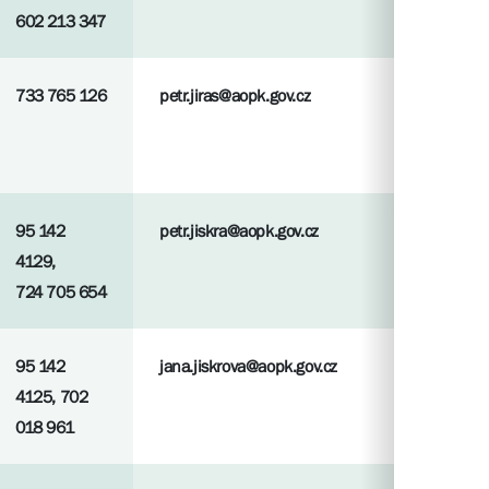
602 213 347
733 765 126
petr.jiras@aopk.gov.cz
95 142
petr.jiskra@aopk.gov.cz
4129,
724 705 654
95 142
jana.jiskrova@aopk.gov.cz
4125, 702
018 961