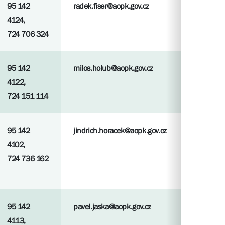
95 142
radek.fiser@aopk.gov.cz
4124,
724 706 324
95 142
milos.holub@aopk.gov.cz
4122,
724 151 114
95 142
jindrich.horacek@aopk.gov.cz
4102,
724 736 162
95 142
pavel.jaska@aopk.gov.cz
4113,