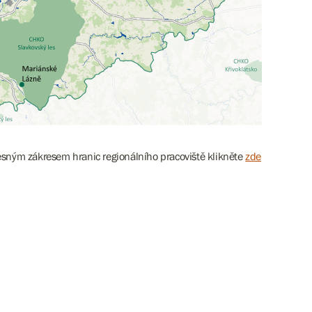
esným zákresem hranic regionálního pracoviště klikněte
zde