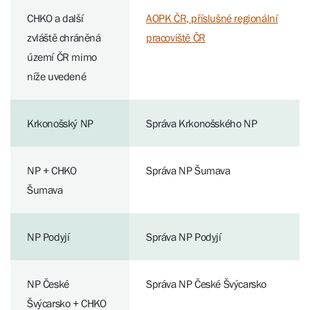
CHKO a další
AOPK ČR, příslušné regionální
zvláště chráněná
pracoviště ČR
území ČR mimo
níže uvedené
Krkonošský NP
Správa Krkonošského NP
NP + CHKO
Správa NP Šumava
Šumava
NP Podyjí
Správa NP Podyjí
NP České
Správa NP České Švýcarsko
Švýcarsko + CHKO