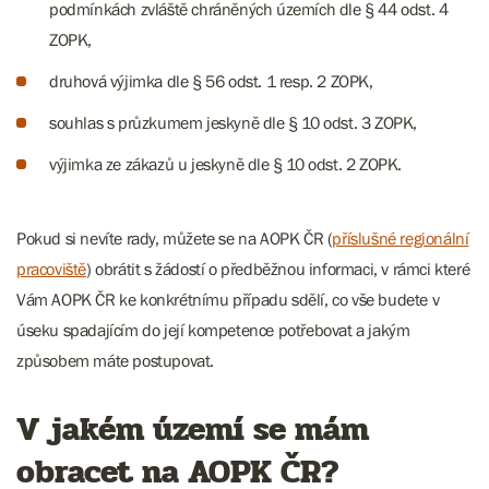
podmínkách zvláště chráněných územích dle § 44 odst. 4
ZOPK,
druhová výjimka dle § 56 odst. 1 resp. 2 ZOPK,
souhlas s průzkumem jeskyně dle § 10 odst. 3 ZOPK,
výjimka ze zákazů u jeskyně dle § 10 odst. 2 ZOPK.
Pokud si nevíte rady, můžete se na AOPK ČR (
příslušné regionální
pracoviště
) obrátit s žádostí o předběžnou informaci, v rámci které
Vám AOPK ČR ke konkrétnímu případu sdělí, co vše budete v
úseku spadajícím do její kompetence potřebovat a jakým
způsobem máte postupovat.
V jakém území se mám
obracet na AOPK ČR?