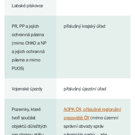
Labské pískovce
PR, PP a jejich
příslušný krajský úřad
ochranná pásma
(mimo CHKO a NP
a jejich ochranná
pásma a mimo
PUOS)
Vojenské újezdy
příslušný újezdní úřad
Pozemky, které
AOPK ČR, příslušné regionální
tvoří součást
pracoviště ČR
(mimo územní
objektů důležitých
správní obvody správ
pro obranu státu
národních parků – zde