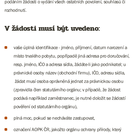
podáním žádosti o vydání všech ostatních povolení, souhlasů či
rozhodnutí.
V žádosti musí být uvedeno:
vaše úplná identifikace - jméno, příjmení, datum narození a
místo trvalého pobytu, popřípadě jiná adresa pro doručování,
resp. jméno, IČO a adresa sídla, žádáte-li jako podnikatel; u
právnické osoby název (obchodní firmu), IČO, adresu sídla,
žádat musí osoba oprávněná jednat za právnickou osobu
(zpravidla člen statutárního orgánu; v případě, že žádost
podává například zaměstnanec, je nutné doložit se žádostí
pověření od statutárního orgánu),
plná moc, pokud se necháváte zastupovat,
označení AOPK ČR, jakožto orgánu ochrany přírody, který