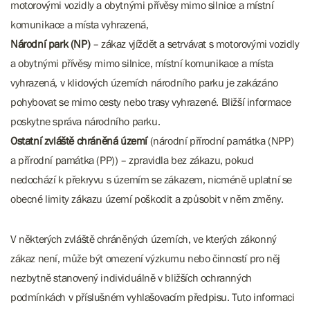
motorovými vozidly a obytnými přívěsy mimo silnice a místní
komunikace a místa vyhrazená,
Národní park (NP)
– zákaz vjíždět a setrvávat s motorovými vozidly
a obytnými přívěsy mimo silnice, místní komunikace a místa
vyhrazená, v klidových územích národního parku je zakázáno
pohybovat se mimo cesty nebo trasy vyhrazené. Bližší informace
poskytne správa národního parku.
Ostatní zvláště chráněná území
(národní přírodní památka (NPP)
a přírodní památka (PP)) – zpravidla bez zákazu, pokud
nedochází k překryvu s územím se zákazem, nicméně uplatní se
obecné limity zákazu území poškodit a způsobit v něm změny.
V některých zvláště chráněných územích, ve kterých zákonný
zákaz není, může být omezení výzkumu nebo činností pro něj
nezbytně stanovený individuálně v bližších ochranných
podmínkách v příslušném vyhlašovacím předpisu. Tuto informaci