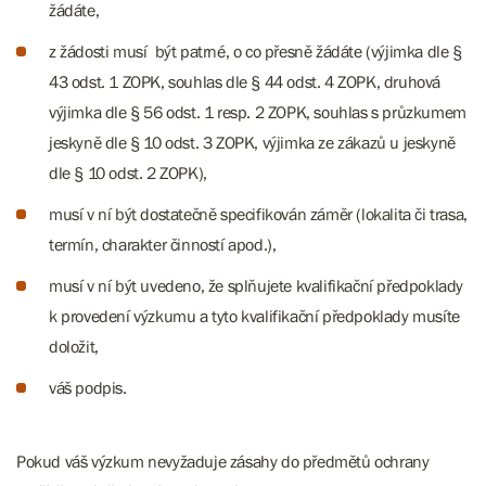
žádáte,
z žádosti musí být patrné, o co přesně žádáte (výjimka dle §
43 odst. 1 ZOPK, souhlas dle § 44 odst. 4 ZOPK, druhová
výjimka dle § 56 odst. 1 resp. 2 ZOPK, souhlas s průzkumem
jeskyně dle § 10 odst. 3 ZOPK, výjimka ze zákazů u jeskyně
dle § 10 odst. 2 ZOPK),
musí v ní být dostatečně specifikován záměr (lokalita či trasa,
termín, charakter činností apod.),
musí v ní být uvedeno, že splňujete kvalifikační předpoklady
k provedení výzkumu a tyto kvalifikační předpoklady musíte
doložit,
váš podpis.
Pokud váš výzkum nevyžaduje zásahy do předmětů ochrany