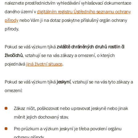
naleznete prostřednictvím vyhledávání vyhlašovací dokumentace
daného území v
digitálním registru Ústředního seznamu ochrany
přírody
nebo Vám ji na dotaz poskytne příslušný orgán ochrany
přírody.
Pokud se váš výzkum týká
zvláště chráněných druhů rostlin či
živočichů
, vztahují se na vás zákazy a omezení, o kterých
pojednává
jiná životní situace
.
Pokud se váš výzkum týká
jeskyní
, vztahují se na vás tyto zákazy a
omezení:
Zákaz ničit, poškozovat nebo upravovat jeskyně nebo jinak
měnit jejich dochovaný stav.
Pro průzkum a výzkum jeskyní je třeba povolení orgánu
ochrany přírody.