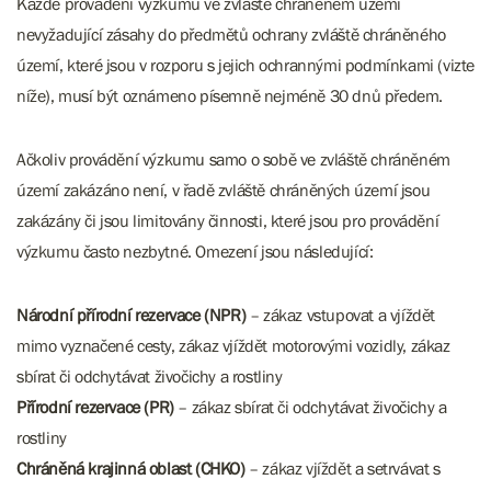
Každé provádění výzkumu ve zvláště chráněném území
nevyžadující zásahy do předmětů ochrany zvláště chráněného
území, které jsou v rozporu s jejich ochrannými podmínkami (vizte
níže), musí být oznámeno písemně nejméně 30 dnů předem.
Ačkoliv provádění výzkumu samo o sobě ve zvláště chráněném
území zakázáno není, v řadě zvláště chráněných území jsou
zakázány či jsou limitovány činnosti, které jsou pro provádění
výzkumu často nezbytné. Omezení jsou následující:
Národní přírodní rezervace (NPR)
– zákaz vstupovat a vjíždět
mimo vyznačené cesty, zákaz vjíždět motorovými vozidly, zákaz
sbírat či odchytávat živočichy a rostliny
Přírodní rezervace (PR)
– zákaz sbírat či odchytávat živočichy a
rostliny
Chráněná krajinná oblast (CHKO)
– zákaz vjíždět a setrvávat s