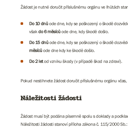
Žádost je nutné doručit příslušnému orgánu ve lhůtách st
Do 10 dnů
ode dne, kdy se poškozený o škodě dozvěděl 
však
do 6 měsíců
ode dne, kdy škodě došlo.
Do 15 dnů
ode dne, kdy se poškozený o škodě dozvěděl
měsíců
ode dne kdy ke škodě došlo.
Do 2 let
od vzniku škody (v případě škod na zdraví).
Pokud nestihnete žádost doručit příslušnému orgánu včas,
Náležitosti žádosti
Žádost musí být podána písemně spolu s doklady a podkla
Náležitosti žádosti stanoví příloha zákona č. 115/2000 Sb.: