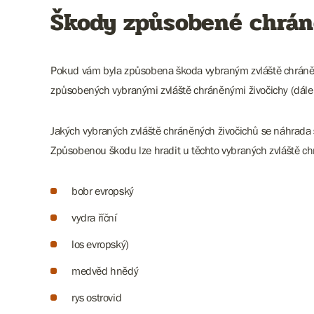
Škody způsobené chrán
Pokud vám byla způsobena škoda vybraným zvláště chráně
způsobených vybranými zvláště chráněnými živočichy (dále 
Jakých vybraných zvláště chráněných živočichů se náhrada
Způsobenou škodu lze hradit u těchto vybraných zvláště ch
bobr evropský
vydra říční
los evropský)
medvěd hnědý
rys ostrovid