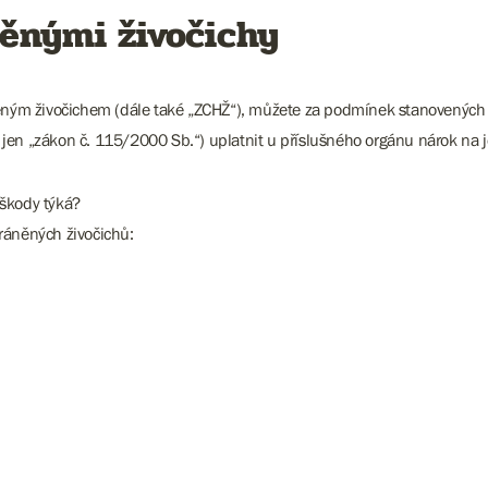
ěnými živočichy
ným živočichem (dále také „ZCHŽ“), můžete za podmínek stanovených 
jen „zákon č. 115/2000 Sb.“) uplatnit u příslušného orgánu nárok na j
 škody týká?
ráněných živočichů: