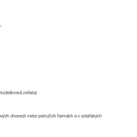
.
 kožešinová zvířata)
ových chovech nebo pstružích farmách a v rybářských