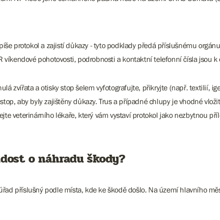
epíše protokol a zajistí důkazy - tyto podklady předá příslušnému orgánu
íkendové pohotovosti, podrobnosti a kontaktní telefonní čísla jsou k 
 zvířata a otisky stop šelem vyfotografujte, přikryjte (např. textilií, ig
stop, aby byly zajištěny důkazy. Trus a případné chlupy je vhodné vloži
jte veterinárního lékaře, který vám vystaví protokol jako nezbytnou př
ádost o náhradu škody?
úřad příslušný podle místa, kde ke škodě došlo. Na území hlavního měs