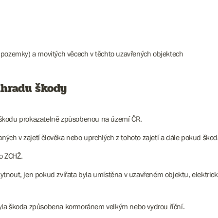
 pozemky) a movitých věcech v těchto uzavřených objektech
áhradu škody
 škodu prokazatelně způsobenou na území ČR.
h v zajetí člověka nebo uprchlých z tohoto zajetí a dále pokud škoda 
ho ZCHŽ.
ytnout, jen pokud zvířata byla umístěna v uzavřeném objektu, elektr
yla škoda způsobena kormoránem velkým nebo vydrou říční.