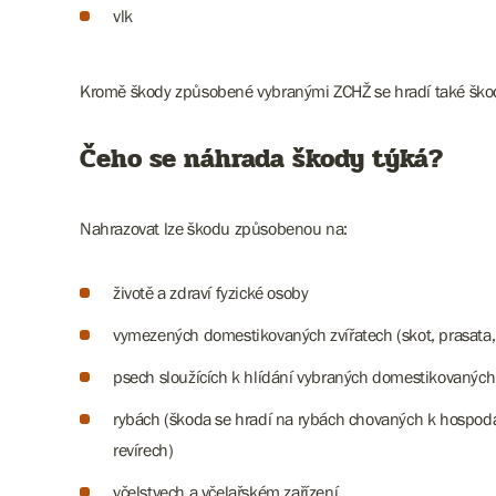
vlk
Kromě škody způsobené vybranými ZCHŽ se hradí také ško
Čeho se náhrada škody týká?
Nahrazovat lze škodu způsobenou na:
životě a zdraví fyzické osoby
vymezených domestikovaných zvířatech (skot, prasata, ov
psech sloužících k hlídání vybraných domestikovaných 
rybách (škoda se hradí na rybách chovaných k hospodá
revírech)
včelstvech a včelařském zařízení