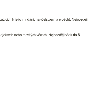
cích k jejich hlídání, na včelstvech a rybách). Nejpozději
 objektech nebo movitých věcech. Nejpozději však
do 6