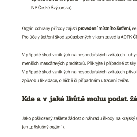
NP České Švýcarsko).
Orgán ochrany přírody zajistí
provedení místního šetření
, s
Pro účely šetření škod způsobených vlkem zavedla AOPK ČR v
V případě škod vzniklých na hospodářských zvířatech - uhynulá
menších masožravých predátorů. Přikryjte i případné otisky 
V případě škod vzniklých na hospodářských zvířatech přivole
způsobu likvidace, o léčbě či případném utracení zvířat.
Kde a v jaké lhůtě mohu podat ž
Jako poškozený zašlete žádost o náhradu škody na krajský 
jen „příslušný orgán“).