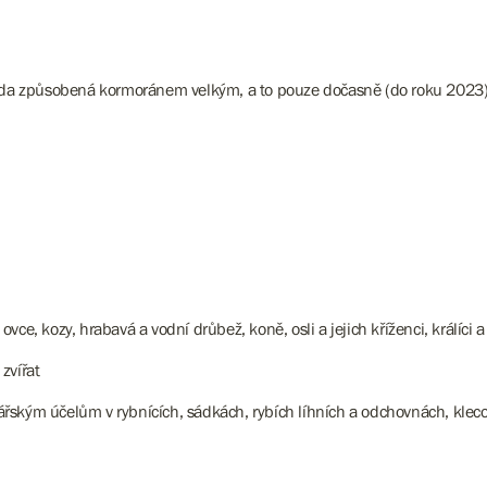
da způsobená kormoránem velkým, a to pouze dočasně (do roku 2023)
ce, kozy, hrabavá a vodní drůbež, koně, osli a jejich kříženci, králíci a
zvířat
řským účelům v rybnících, sádkách, rybích líhních a odchovnách, klec