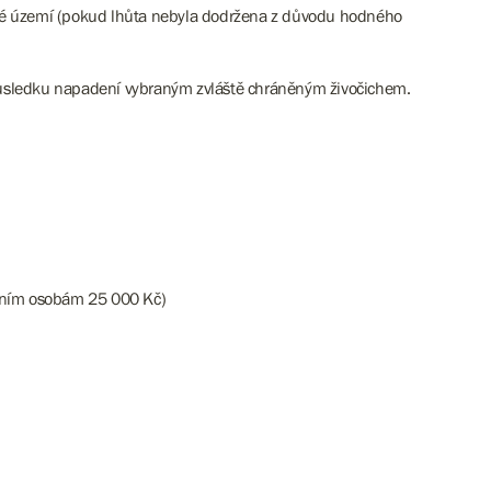
ané území (pokud lhůta nebyla dodržena z důvodu hodného
důsledku napadení vybraným zvláště chráněným živočichem.
atním osobám 25 000 Kč)