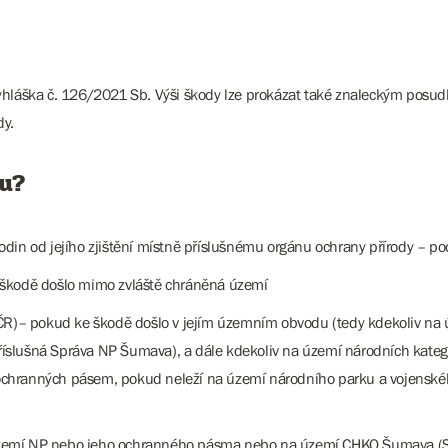
vyhláška č. 126/2021 Sb. Výši škody lze prokázat také znaleckým posu
y.
u?
din od jejího zjištění místně příslušnému orgánu ochrany přírody – po
škodě došlo mimo zvláště chráněná území
ČR)– pokud ke škodě došlo v jejím územním obvodu (tedy kdekoliv na 
íslušná Správa NP Šumava), a dále kdekoliv na území národních kateg
ch ochranných pásem, pokud neleží na území národního parku a vojenské
zemí NP nebo jeho ochranného pásma nebo na území CHKO Šumava (S