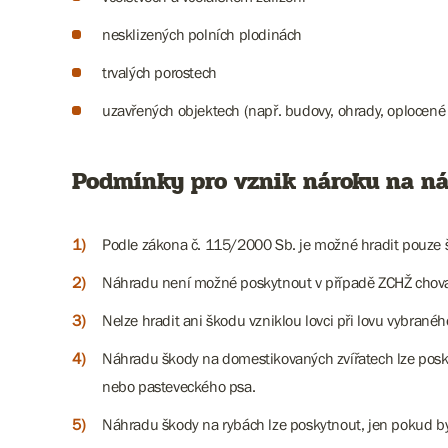
nesklizených polních plodinách
trvalých porostech
uzavřených objektech (např. budovy, ohrady, oplocené
Podmínky pro vznik nároku na n
Podle zákona č. 115/2000 Sb. je možné hradit pouze
Náhradu není možné poskytnout v případě ZCHŽ chovanýc
Nelze hradit ani škodu vzniklou lovci při lovu vybrané
Náhradu škody na domestikovaných zvířatech lze posk
nebo pasteveckého psa.
Náhradu škody na rybách lze poskytnout, jen pokud b