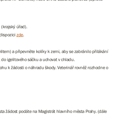
 (krajský úřad).
dispozici
zde
.
elitem) a připevněte kolíky k zemi, aby se zabránilo přilákání
t do igelitového sáčku a uchovat v chladu.
ílohu k žádosti o náhradu škody. Veterinář rovněž rozhodne o
ta žádost podáte na Magistrát hlavního města Prahy. (dále