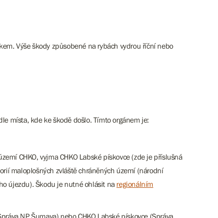
dkem. Výše škody způsobené na rybách vydrou říční nebo
dle místa, kde ke škodě došlo. Tímto orgánem je:
území CHKO, vyjma CHKO Labské pískovce (zde je příslušná
orií maloplošných zvláště chráněných území (národní
ho újezdu). Škodu je nutné ohlásit na
regionálním
práva NP Šumava) nebo CHKO Labské pískovce (Správa