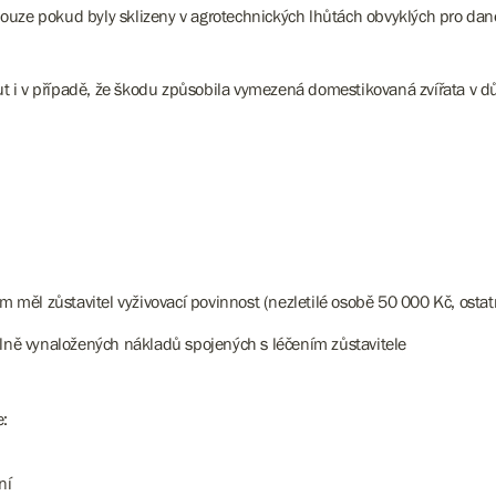
pouze pokud byly sklizeny v agrotechnických lhůtách obvyklých pro d
t i v případě, že škodu způsobila vymezená domestikovaná zvířata v 
 měl zůstavitel vyživovací povinnost (nezletilé osobě 50 000 Kč, ost
ně vynaložených nákladů spojených s léčením zůstavitele
e:
ní