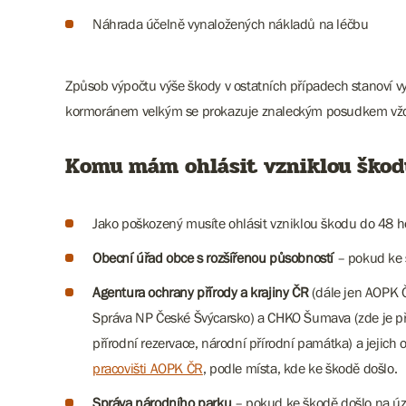
Náhrada účelně vynaložených nákladů na léčbu
Způsob výpočtu výše škody v ostatních případech stanoví 
kormoránem velkým se prokazuje znaleckým posudkem vžd
Komu mám ohlásit vzniklou škod
Jako poškozený musíte ohlásit vzniklou škodu do 48 ho
Obecní úřad obce s rozšířenou působností
– pokud ke 
Agentura ochrany přírody a krajiny ČR
(dále jen AOPK 
Správa NP České Švýcarsko) a CHKO Šumava (zde je př
přírodní rezervace, národní přírodní památka) a jeji
pracovišti AOPK ČR
, podle místa, kde ke škodě došlo.
Správa národního parku
– pokud ke škodě došlo na ú