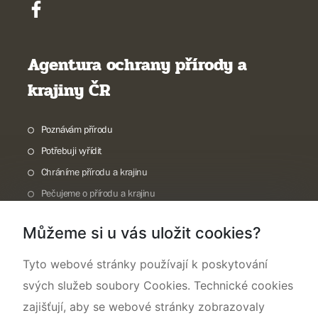
Agentura ochrany přírody a
krajiny ČR
Poznávám přírodu
Potřebuji vyřídit
Chráníme přírodu a krajinu
Pečujeme o přírodu a krajinu
Dokumentujeme přírodu
Můžeme si u vás uložit cookies?
O nás
Tyto webové stránky používají k poskytování
svých služeb soubory Cookies. Technické cookies
zajišťují, aby se webové stránky zobrazovaly