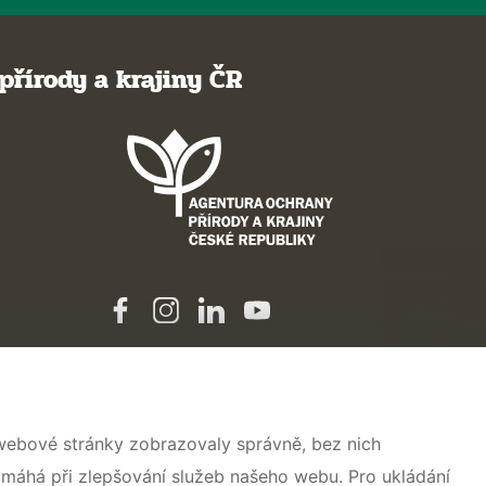
přírody a krajiny ČR
 webové stránky zobrazovaly správně, bez nich
omáhá při zlepšování služeb našeho webu. Pro ukládání