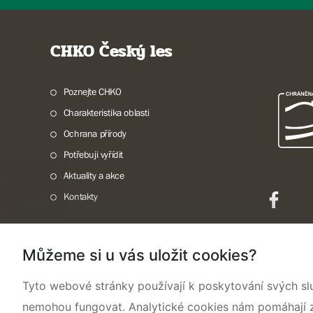
CHKO Český les
Poznejte CHKO
Charakteristika oblasti
Ochrana přírody
Potřebuji vyřídit
Aktuality a akce
Kontakty
Můžeme si u vás uložit cookies?
Mapa webu
Prohlášení o přístupnosti
Cookies
Snadné čtení
Tyto webové stránky používají k poskytování svých sl
nemohou fungovat. Analytické cookies nám pomáhají zji