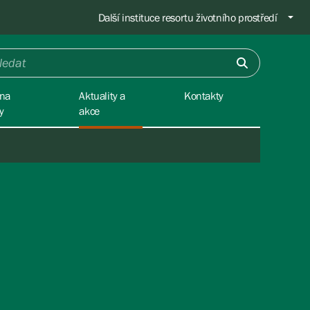
Další instituce resortu životního prostředí
na
Aktuality a
Kontakty
y
akce