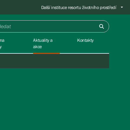
Další instituce resortu životního prostředí
na
Aktuality a
Kontakty
y
akce