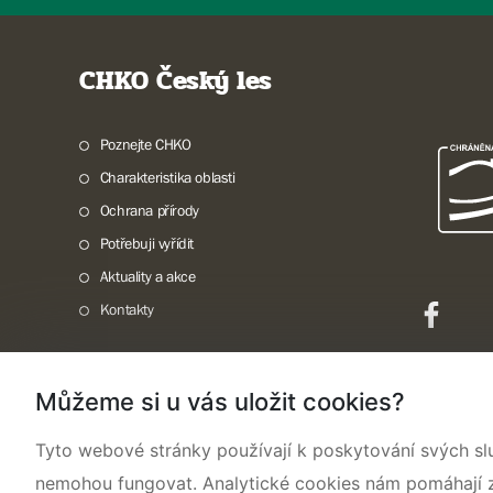
CHKO Český les
Poznejte CHKO
Charakteristika oblasti
Ochrana přírody
Potřebuji vyřídit
Aktuality a akce
Kontakty
Můžeme si u vás uložit cookies?
Mapa webu
Prohlášení o přístupnosti
Cookies
Snadné čtení
Tyto webové stránky používají k poskytování svých sl
nemohou fungovat. Analytické cookies nám pomáhají zji