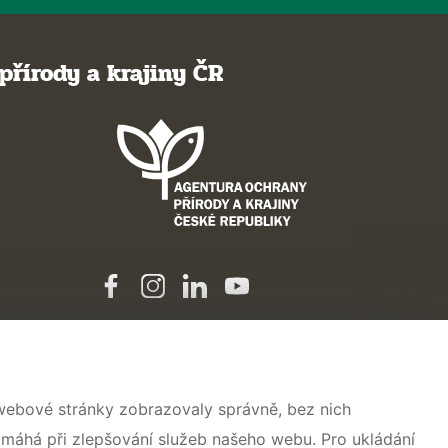
přírody a krajiny ČR
 webové stránky zobrazovaly správně, bez nich
omáhá při zlepšování služeb našeho webu. Pro ukládání