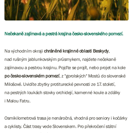
Nečekaně zajímavá a pestrá krajina česko-slovenského pomezí.
Na východním okraji
chráněné krajinné oblasti Beskydy
,
nad rušným jablunkovským průsmykem, najdete nečekaně
zajímavou a pestrou krajinu. Pojďte se projít, nebo projet na kole
po česko-slovenském pomezí
, z "gorolských" Mostů do slovenské
Milošové. Uvidíte zbytky protiturecké pevnosti ze 17. století,
na pestrých loukách stovky orchidejí, kamenné koule a zdálky
i Malou Fatru.
Osmikilometrová trasa je nenáročná, vhodná pro seniory i kočárky
a cyklisty. Část trasy vede Slovenskem. Pro překročení státní