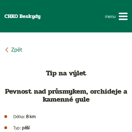
CHKO Beskydy
menu
Tip na výlet
Pevnost nad průsmykem, orchideje a
kamenné gule
Délka:
8 km
Typ:
pěší