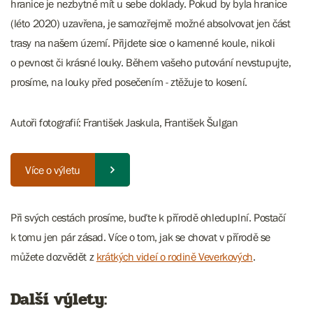
hranice je nezbytné mít u sebe doklady. Pokud by byla hranice
(léto 2020) uzavřena, je samozřejmě možné absolvovat jen část
trasy na našem území. Přijdete sice o kamenné koule, nikoli
o pevnost či krásné louky. Během vašeho putování nevstupujte,
prosíme, na louky před posečením - ztěžuje to kosení.
Autoři fotografií: František Jaskula, František Šulgan
Více o výletu
Při svých cestách prosíme, buďte k přírodě ohleduplní. Postačí
k tomu jen pár zásad. Více o tom, jak se chovat v přírodě se
můžete dozvědět z
krátkých videí o rodině Veverkových
.
Další výlety: