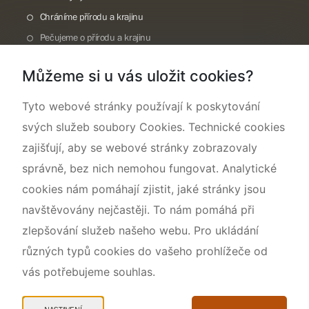
Chráníme přírodu a krajinu
Pečujeme o přírodu a krajinu
Dokumentujeme přírodu
Můžeme si u vás uložit cookies?
O nás
Tyto webové stránky používají k poskytování
svých služeb soubory Cookies. Technické cookies
zajišťují, aby se webové stránky zobrazovaly
správně, bez nich nemohou fungovat. Analytické
cookies nám pomáhají zjistit, jaké stránky jsou
navštěvovány nejčastěji. To nám pomáhá při
zlepšování služeb našeho webu. Pro ukládání
různých typů cookies do vašeho prohlížeče od
vás potřebujeme souhlas.
Mapa webu
Prohlášení o přístupnosti