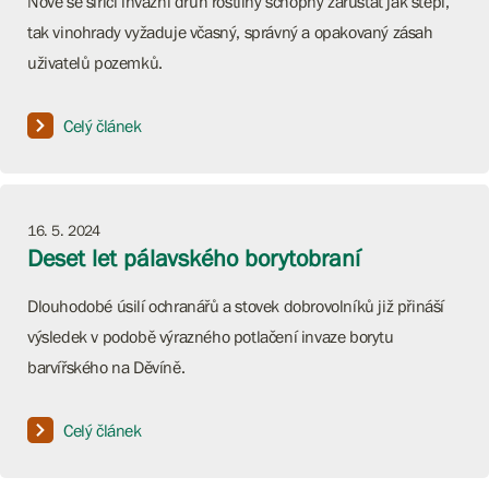
Nově se šířící invazní druh rostliny schopný zarůstat jak stepi,
tak vinohrady vyžaduje včasný, správný a opakovaný zásah
uživatelů pozemků.
Celý článek
16. 5. 2024
Deset let pálavského borytobraní
Dlouhodobé úsilí ochranářů a stovek dobrovolníků již přináší
výsledek v podobě výrazného potlačení invaze borytu
barvířského na Děvíně.
Celý článek