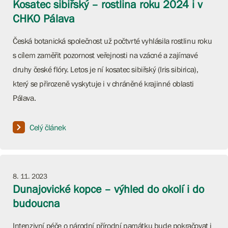
Kosatec sibiřský – rostlina roku 2024 i v
CHKO Pálava
Česká botanická společnost už počtvrté vyhlásila rostlinu roku
s cílem zaměřit pozornost veřejnosti na vzácné a zajímavé
druhy české flóry. Letos je ní kosatec sibiřský (Iris sibirica),
který se přirozeně vyskytuje i v chráněné krajinné oblasti
Pálava.
Celý článek
8. 11. 2023
Dunajovické kopce – výhled do okolí i do
budoucna
Intenzivní péče o národní přírodní památku bude pokračovat i