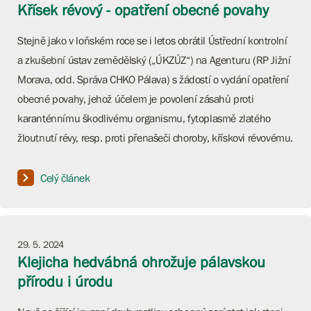
Křísek révový - opatření obecné povahy
Stejně jako v loňském roce se i letos obrátil Ústřední kontrolní
a zkušební ústav zemědělský („ÚKZÚZ“) na Agenturu (RP Jižní
Morava, odd. Správa CHKO Pálava) s žádostí o vydání opatření
obecné povahy, jehož účelem je povolení zásahů proti
karanténnímu škodlivému organismu, fytoplasmě zlatého
žloutnutí révy, resp. proti přenašeči choroby, křískovi révovému.
Celý článek
29. 5. 2024
Klejicha hedvábná ohrožuje pálavskou
přírodu i úrodu