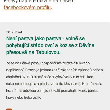
Pálavy najdete hlavně na našem
facebookovém profilu
.
10. 7. 2024
Není pastva jako pastva - volně se
pohybující stádo ovcí a koz se z Děvína
přesouvá na Tabulovou.
Že se na Pálavě pasou hospodářská zvířata asi nikoho
nepřekvapí. Pastva je jedním ze tří základních způsobů péče o
chráněná území (kromě seče a vyřezávek v místech, kde
sukcese postoupila a plocha zarostla křovinami). Kromě ovcí a
koz nám s údržbou cenných lokalit pomáhají i koně, poníci,
krávy nebo třeba oslík.