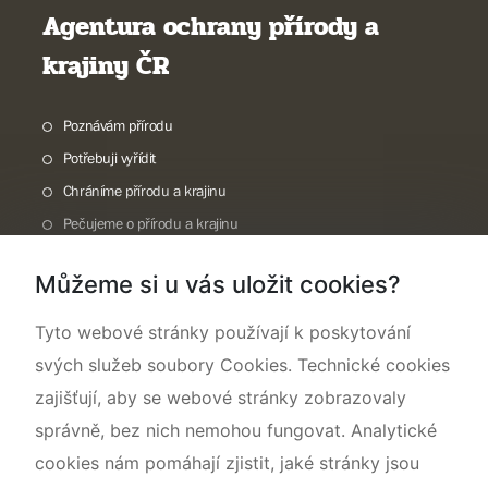
Agentura ochrany přírody a
krajiny ČR
Poznávám přírodu
Potřebuji vyřídit
Chráníme přírodu a krajinu
Pečujeme o přírodu a krajinu
Dokumentujeme přírodu
Můžeme si u vás uložit cookies?
O nás
Tyto webové stránky používají k poskytování
svých služeb soubory Cookies. Technické cookies
zajišťují, aby se webové stránky zobrazovaly
správně, bez nich nemohou fungovat. Analytické
cookies nám pomáhají zjistit, jaké stránky jsou