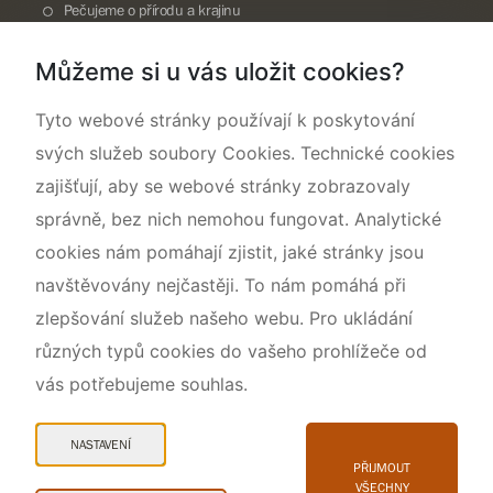
Pečujeme o přírodu a krajinu
Dokumentujeme přírodu
Můžeme si u vás uložit cookies?
O nás
Tyto webové stránky používají k poskytování
svých služeb soubory Cookies. Technické cookies
zajišťují, aby se webové stránky zobrazovaly
správně, bez nich nemohou fungovat. Analytické
cookies nám pomáhají zjistit, jaké stránky jsou
navštěvovány nejčastěji. To nám pomáhá při
zlepšování služeb našeho webu. Pro ukládání
různých typů cookies do vašeho prohlížeče od
vás potřebujeme souhlas.
Mapa webu
Prohlášení o přístupnosti
NASTAVENÍ
Cookies
PŘIJMOUT
VŠECHNY
Snadné čtení