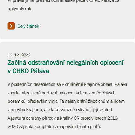
Připravili jsme přehled ochranářské péče v CHKO Pálava za
uplynulý rok.
Celý článek
12. 12. 2022
Začíná odstraňování nelegálních oplocení
v CHKO Pálava
V posledních desetiletích se v chráněné krajinné oblasti Pálava
začala intenzivně budovat oplocení kolem zemědělských
pozemků, především vinic. Ta nejen brání živočichům a lidem
v pohybu krajinou, ale také výrazně ovlivňují její vzhled.
Agentura ochrany přírody a krajiny ČR proto v letech 2019-
2020 zajistila kompletní zmapování těchto plotů.