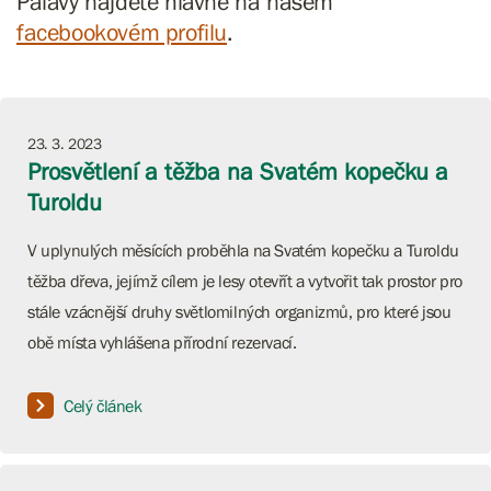
Pálavy najdete hlavně na našem
facebookovém profilu
.
23. 3. 2023
Prosvětlení a těžba na Svatém kopečku a
Turoldu
V uplynulých měsících proběhla na Svatém kopečku a Turoldu
těžba dřeva, jejímž cílem je lesy otevřít a vytvořit tak prostor pro
stále vzácnější druhy světlomilných organizmů, pro které jsou
obě místa vyhlášena přírodní rezervací.
Celý článek