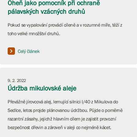
Oheň jako pomocník při ochraně
pálavských vzácných druhů
Pokud se vypalování provádí cíleně a v rozumné míře, těží z
toho velké množštví druhů.
Celý článek
9. 2. 2022
Údržba mikulovské aleje
Převážně jírovcová alej, lemující silnici I/40 z Mikulova do
Sedlce, letos projde plánovanou údržbou. Půjde o poměrně
razantní zásahy, jejichž hlavním cílem je zajistit provozní
bezpečnost dřevin a zároveň v aleji co nejméně kácet.