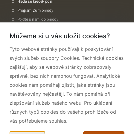
Hledá se křeček polní
Program Dům přírody
Pojďte s námi do přírody
Národní přírodní památka Lom ČSA
Můžeme si u vás uložit cookies?
Rok CHKO pod záštitou České komise pro UNESCO
Tyto webové stránky používají k poskytování
svých služeb soubory Cookies. Technické cookies
zajišťují, aby se webové stránky zobrazovaly
správně, bez nich nemohou fungovat. Analytické
cookies nám pomáhají zjistit, jaké stránky jsou
navštěvovány nejčastěji. To nám pomáhá při
zlepšování služeb našeho webu. Pro ukládání
různých typů cookies do vašeho prohlížeče od
vás potřebujeme souhlas.
Mapa webu