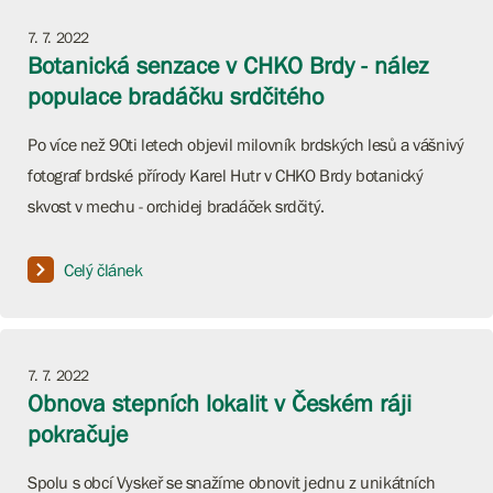
7. 7. 2022
Botanická senzace v CHKO Brdy - nález
populace bradáčku srdčitého
Po více než 90ti letech objevil milovník brdských lesů a vášnivý
fotograf brdské přírody Karel Hutr v CHKO Brdy botanický
skvost v mechu - orchidej bradáček srdčitý.
Celý článek
7. 7. 2022
Obnova stepních lokalit v Českém ráji
pokračuje
Spolu s obcí Vyskeř se snažíme obnovit jednu z unikátních