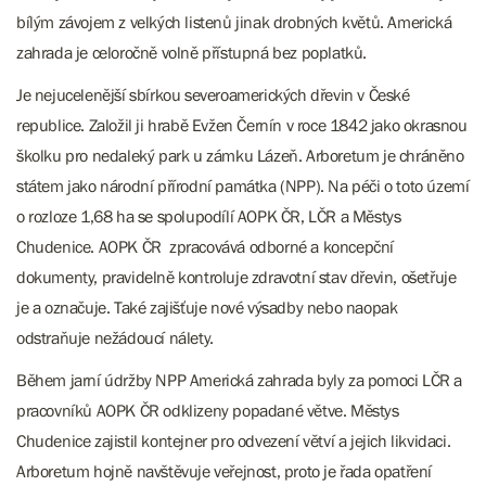
bílým závojem z velkých listenů jinak drobných květů. Americká
zahrada je celoročně volně přístupná bez poplatků.
Je nejucelenější sbírkou severoamerických dřevin v České
republice. Založil ji hrabě
Evžen Černín v roce 1842 jako okrasnou
školku pro nedaleký park u zámku Lázeň. Arboretum je chráněno
státem jako národní přírodní památka (NPP). Na péči o toto území
o rozloze 1,68 ha se spolupodílí AOPK ČR, LČR a Městys
Chudenice. AOPK ČR zpracovává odborné a koncepční
dokumenty, pravidelně kontroluje zdravotní stav dřevin, ošetřuje
je a označuje. Také zajišťuje nové výsadby nebo naopak
odstraňuje nežádoucí nálety.
Během jarní údržby NPP Americká zahrada byly za pomoci LČR a
pracovníků AOPK ČR odklizeny popadané větve. Městys
Chudenice zajistil kontejner pro odvezení větví a jejich likvidaci.
Arboretum hojně navštěvuje veřejnost, proto je řada opatření