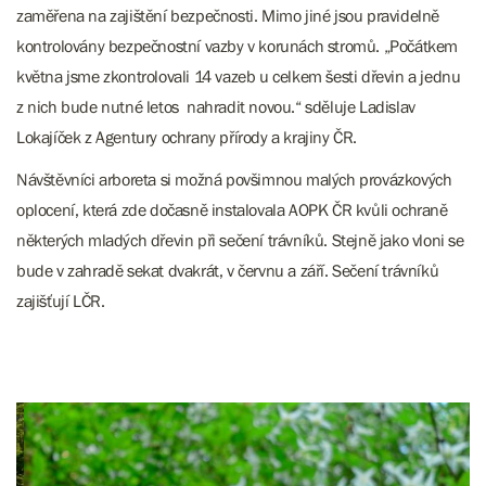
zaměřena na zajištění bezpečnosti. Mimo jiné jsou pravidelně
kontrolovány bezpečnostní vazby v korunách stromů. „Počátkem
května jsme zkontrolovali 14 vazeb u celkem šesti dřevin a jednu
z nich bude nutné letos nahradit novou.“ sděluje Ladislav
Lokajíček z Agentury ochrany přírody a krajiny ČR.
Návštěvníci arboreta si možná povšimnou malých provázkových
oplocení, která zde dočasně instalovala AOPK ČR kvůli ochraně
některých mladých dřevin při sečení trávníků. Stejně jako vloni se
bude v zahradě sekat dvakrát, v červnu a září. Sečení trávníků
zajišťují LČR.