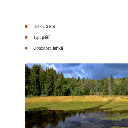
Délka:
2 km
Typ:
pěší
Obtížnost:
lehká