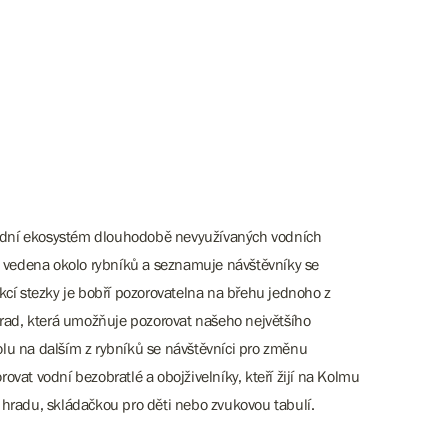
vodní ekosystém dlouhodobě nevyužívaných vodních
e vedena okolo rybníků a seznamuje návštěvníky se
rakcí stezky je bobří pozorovatelna na břehu jednoho z
hrad, která umožňuje pozorovat našeho největšího
u na dalším z rybníků se návštěvníci pro změnu
at vodní bezobratlé a obojživelníky, kteří žijí na Kolmu
hradu, skládačkou pro děti nebo zvukovou tabulí.