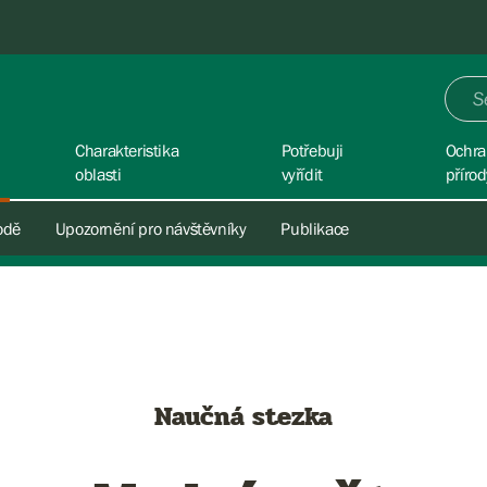
Charakteristika
Potřebuji
Ochra
oblasti
vyřídit
přírod
rodě
Upozornění pro návštěvníky
Publikace
Naučná stezka