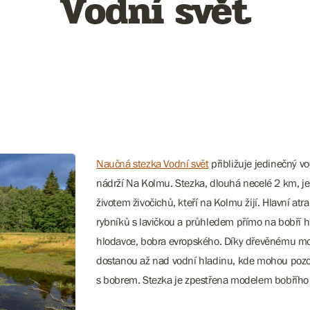
Vodní svět
Naučná stezka Vodní svět
přibližuje jedinečný 
nádrží Na Kolmu. Stezka, dlouhá necelé 2 km, j
životem živočichů, kteří na Kolmu žijí. Hlavní at
rybníků s lavičkou a průhledem přímo na bobří 
hlodavce, bobra evropského. Díky dřevěnému mol
dostanou až nad vodní hladinu, kde mohou pozorov
s bobrem. Stezka je zpestřena modelem bobřího 