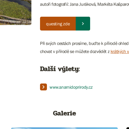
autoři fotografií: Jana Juráková, Markéta Kašparo
questing zde
Při svých cestách prosíme, buďte k přírodě ohledu
chovat v přírodě se můžete dozvědět z
krátkých v
Další výlety:
www.snamidoprirody.cz
Galerie