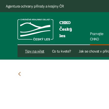
Agentura ochrany přírody a krajiny ČR
CHKO
Český
Poznejte
les
CHKO
Tipy na výlet
Co tu kvete?
Jak se chovat v pří