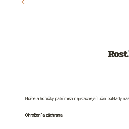
Rost
Hořce a hořečky patří mezi nejvzácnější luční poklady naš
Ohrožení a záchrana