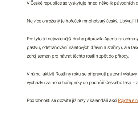
V České republice se vyskytuje hned několik původních 
Nejvíce ohrožený je hořeček mnohotvarý český. Ubývají i 
Pro tyto tři nejvzácnější druhy připravila Agentura ochran
pastvu, odstraňování náletových dřevin a stařiny), ale t
zdroj semen pro návrat těchto rostlin zpět do přírody.
V rámci aktivit Rostliny roku se připravují putovní výsta
vycházku za hořci hořepníky do podhůří Českého lesa – z
Podrobnosti se dozvíte již brzy v kalendáři akcí
Pojďte s n