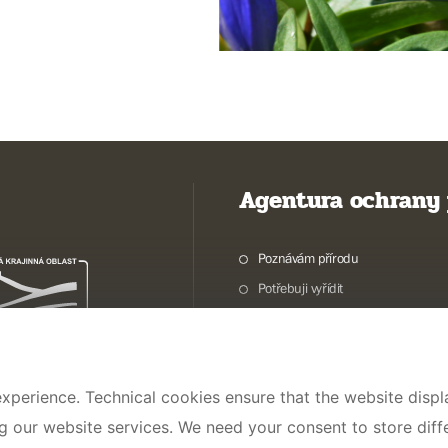
Agentura ochrany 
Poznávám přírodu
Potřebuji vyřídit
Chráníme přírodu a krajinu
Pečujeme o přírodu a krajinu
Dokumentujeme přírodu
xperience. Technical cookies ensure that the website displa
O nás
ng our website services. We need your consent to store dif