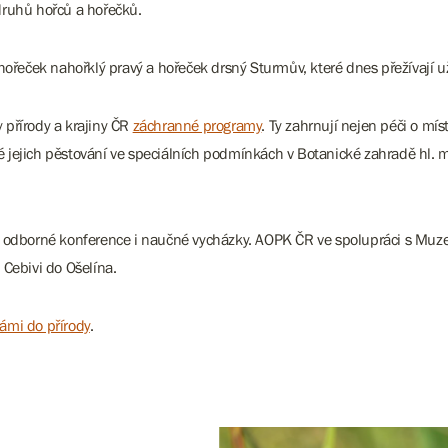
druhů hořců a hořečků.
hořeček nahořklý pravý a hořeček drsný Sturmův, které dnes přežívají už
y přírody a krajiny ČR
záchranné programy
. Ty zahrnují nejen péči o mí
aké jejich pěstování ve speciálních podmínkách v Botanické zahradě hl.
vy, odborné konference i naučné vycházky.
AOPK ČR ve spolupráci s Muz
 Cebivi do Ošelína.
ámi do přírody
.