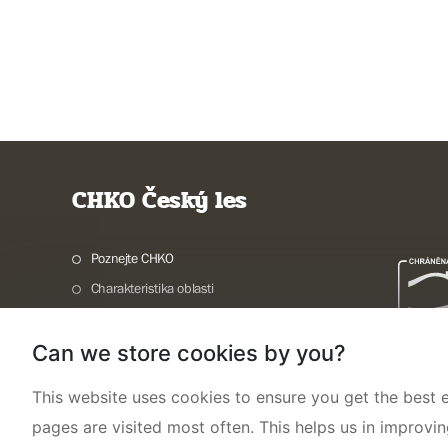
CHKO Český les
Poznejte CHKO
Charakteristika oblasti
Ochrana přírody
Can we store cookies by you?
Potřebuji vyřídit
Aktuality a akce
This website uses cookies to ensure you get the best e
Kontakty
pages are visited most often. This helps us in improvi