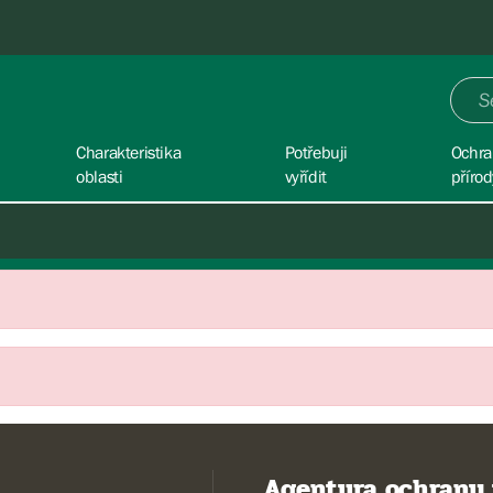
Charakteristika
Potřebuji
Ochra
oblasti
vyřídit
přírod
Agentura ochrany 