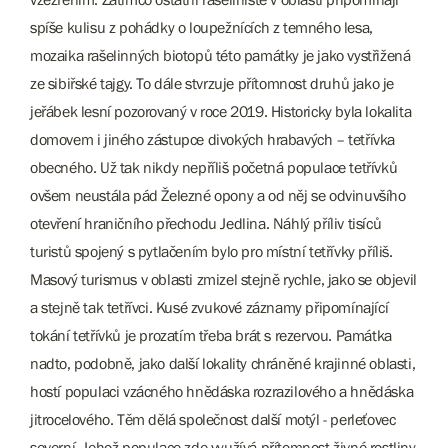
spíše kulisu z pohádky o loupežnících z temného lesa,
mozaika rašelinných biotopů této památky je jako vystřižená
ze sibiřské tajgy. To dále stvrzuje přítomnost druhů jako je
jeřábek lesní pozorovaný v roce 2019. Historicky byla lokalita
domovem i jiného zástupce divokých hrabavých – tetřívka
obecného. Už tak nikdy nepříliš početná populace tetřívků
ovšem neustála pád Železné opony a od něj se odvinuvšího
otevření hraničního přechodu Jedlina. Náhlý příliv tisíců
turistů spojený s pytlačením bylo pro místní tetřívky příliš.
Masový turismus v oblasti zmizel stejně rychle, jako se objevil
a stejně tak tetřívci. Kusé zvukové záznamy připomínající
tokání tetřívků je prozatím třeba brát s rezervou. Památka
nadto, podobně, jako další lokality chráněné krajinné oblasti,
hostí populaci vzácného hnědáska rozrazilového a hnědáska
jitrocelového. Těm dělá společnost další motýl - perleťovec
severní. Jehož populace zde využívá přítomnost živné rostliny