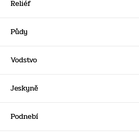
Reliéf
Půdy
Vodstvo
Jeskyně
Podnebí