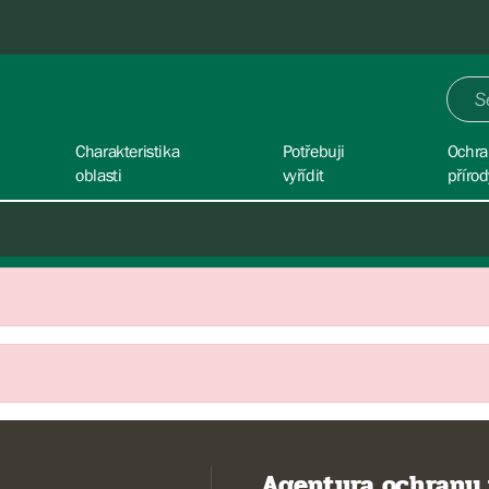
Charakteristika
Potřebuji
Ochra
oblasti
vyřídit
přírod
Agentura ochrany 