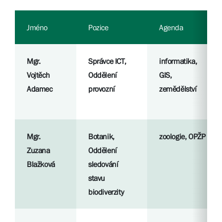
Jméno
Pozice
Agenda
Mgr.
Správce ICT,
informatika,
Vojtěch
Oddělení
GIS,
Adamec
provozní
zemědělství
Mgr.
Botanik,
zoologie, OPŽP
Zuzana
Oddělení
Blažková
sledování
stavu
biodiverzity