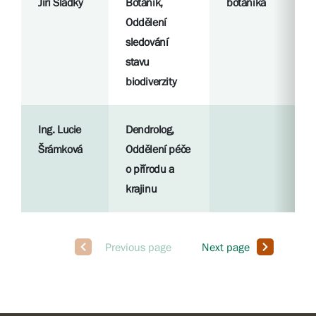
Jiří Sladký
Botanik,
botanika
Oddělení
sledování
stavu
biodiverzity
Ing. Lucie
Dendrolog,
Šrámková
Oddělení péče
o přírodu a
krajinu