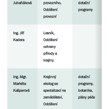
Juhaňáková
provozního,
dotační
Oddělení
programy
provozní
Ing. Jiří
Lesník,
Kadera
Oddělení
ochrany
přírody a
krajiny
Ing. Mgr.
Krajinný
dotační
Markéta
ekolog se
programy,
Kašparová
specializací na
botanika,
zemědělství,
plány péče
Oddělení