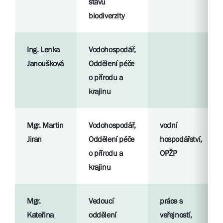
stavu
biodiverzity
Ing. Lenka
Vodohospodář,
Janoušková
Oddělení péče
o přírodu a
krajinu
Mgr. Martin
Vodohospodář,
vodní
Jiran
Oddělení péče
hospodářství,
o přírodu a
OPŽP
krajinu
Mgr.
Vedoucí
práce s
Kateřina
oddělení
veřejností,