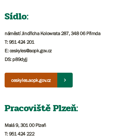
Sídlo:
náměstí Jindřicha Kolowrata 287, 348 06 Přimda
T: 951 424 201
​​​E: ceskyles@aopk.gov.cz
DS: p89dyjj
ceskyles.aopk.gov.cz
Pracoviště Plzeň:
Malá 9, 301 00 Plzeň
T: 951 424 222