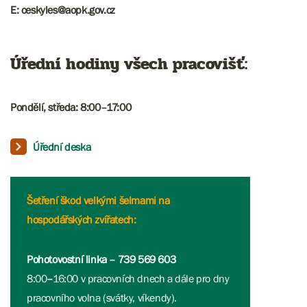
E: ceskyles@aopk.gov.cz
Úřední hodiny všech pracovišť:
Pondělí, středa: 8:00–17:00
Úřední deska
Šetření škod velkými šelmami na
hospodářských zvířatech:
Pohotovostní linka – 739 569 603
8:00
–
16:00 v pracovních dnech a dále pro dny
pracovního volna (svátky, víkendy).