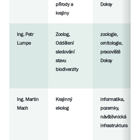
přírody a
Doksy
krajiny
Ing. Petr
Zoolog,
zoologie,
Lumpe
Oddělení
ornitologie,
sledování
pracoviště
stavu
Doksy
biodiverzity
Ing. Martin
Krajinný
informatika,
Mach
ekolog
pozemky,
návštěvnická
infrastruktura