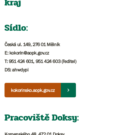
kraj
Sídlo:
Česká ul. 149, 276 01 Mělník
E: kokorin@aopk.gov.cz
T: 951 424 601, 951 424 603 (ředitel)
DS: ahwdypi
kokorinsko.aopk.gov.cz
Pracoviště Doksy:
Komenského 48, 472 01 Doksy