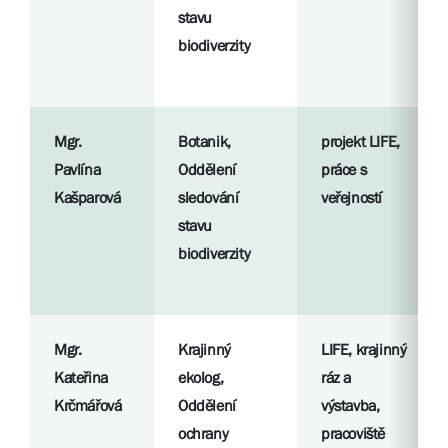
stavu
biodiverzity
Mgr.
Botanik,
projekt LIFE,
Pavlína
Oddělení
práce s
Kašparová
sledování
veřejností
stavu
biodiverzity
Mgr.
Krajinný
LIFE, krajinný
Kateřina
ekolog,
ráz a
Krčmářová
Oddělení
výstavba,
ochrany
pracoviště