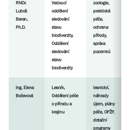
RNDr.
Vedoucí
zoologie,
Luboš
oddělení
praktická
Beran,
sledování
péče,
Ph.D.
stavu
ochrana
biodiverzity,
přírody,
Oddělení
správa
sledování
pozemků
stavu
biodiverzity
Ing. Elena
Lesník,
lesnictví,
Bočevová
Oddělení péče
náhrady
o přírodu a
újem, plány
krajinu
péče, OPŽP,
dotační
programy