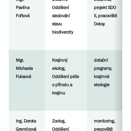
Pavlína
Oddělení
projekt SDO
Fořtová
sledování
II, pracoviště
stavu
Doksy
biodiverzity
Mgr.
Krajinný
dotační
Michaela
ekolog,
programy,
Fuksová
Oddělení péče
krajinná
o přírodu a
ekologie
krajinu
Ing. Dorota
Zoolog,
monitoring,
Gremlicová
Oddělení
pracoviště