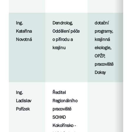
Ing.
Dendrolog,
dotační
Kateřina
Oddělení péče
programy,
Novotná
o přírodu a
krajinná
krajinu
ekologie,
OPŽP,
pracoviště
Doksy
Ing.
Ředitel
Ladislav
Regionálního
Pořízek
pracoviště
SCHKO
Kokořínsko -