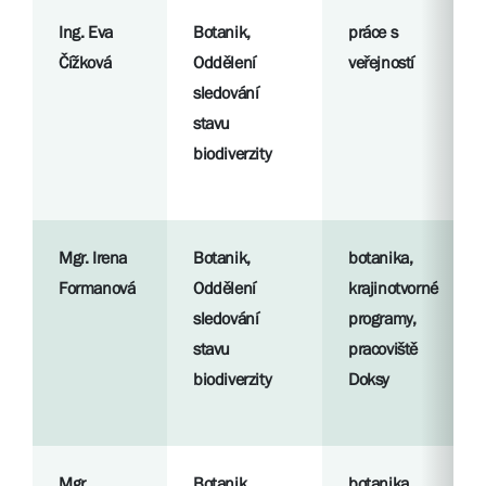
Ing. Eva
Botanik,
práce s
Čížková
Oddělení
veřejností
sledování
stavu
biodiverzity
Mgr. Irena
Botanik,
botanika,
Formanová
Oddělení
krajinotvorné
sledování
programy,
stavu
pracoviště
biodiverzity
Doksy
Mgr.
Botanik,
botanika,