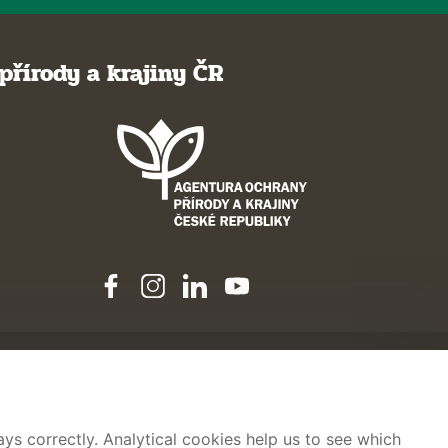
přírody a krajiny ČR
ys correctly. Analytical cookies help us to see which