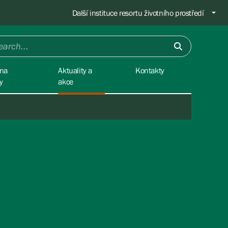
Další instituce resortu životního prostředí
na
Aktuality a
Kontakty
y
akce