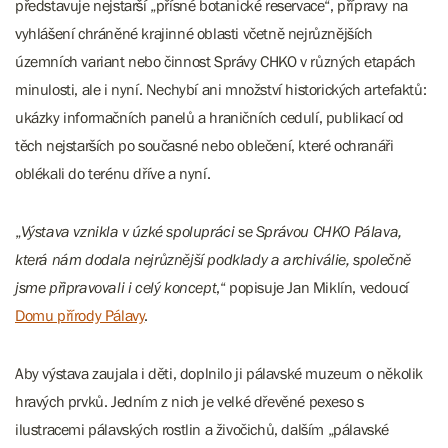
představuje nejstarší „přísné botanické reservace“, přípravy na
vyhlášení chráněné krajinné oblasti včetně nejrůznějších
územních variant nebo činnost Správy CHKO v různých etapách
minulosti, ale i nyní. Nechybí ani množství historických artefaktů:
ukázky informačních panelů a hraničních cedulí, publikací od
těch nejstarších po současné nebo oblečení, které ochranáři
oblékali do terénu dříve a nyní.
„
Výstava vznikla v úzké spolupráci se Správou CHKO Pálava,
která nám dodala nejrůznější podklady a archiválie, společně
jsme připravovali i celý koncept
,“ popisuje Jan Miklín, vedoucí
Domu přírody Pálavy
.
Aby výstava zaujala i děti, doplnilo ji pálavské muzeum o několik
hravých prvků. Jedním z nich je velké dřevěné pexeso s
ilustracemi pálavských rostlin a živočichů, dalším „pálavské