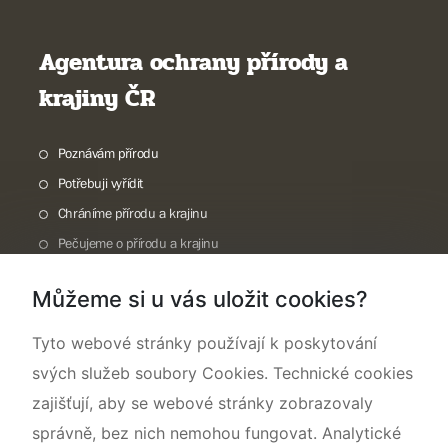
Agentura ochrany přírody a
krajiny ČR
Poznávám přírodu
Potřebuji vyřídit
Chráníme přírodu a krajinu
Pečujeme o přírodu a krajinu
Dokumentujeme přírodu
Můžeme si u vás uložit cookies?
O nás
Tyto webové stránky používají k poskytování
svých služeb soubory Cookies. Technické cookies
zajišťují, aby se webové stránky zobrazovaly
správně, bez nich nemohou fungovat. Analytické