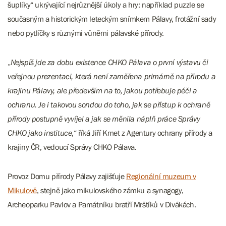
šuplíky“ ukrývající nejrůznější úkoly a hry: například puzzle se
současným a historickým leteckým snímkem Pálavy, frotážní sady
nebo pytlíčky s různými vůněmi pálavské přírody.
„
Nejspíš jde za dobu existence CHKO Pálava o první výstavu či
veřejnou prezentaci, která není zaměřena primárně na přírodu a
krajinu Pálavy, ale především na to, jakou potřebuje péči a
ochranu. Je i takovou sondou do toho, jak se přístup k ochraně
přírody postupně vyvíjel a jak se měnila náplň práce Správy
CHKO jako instituce
,“ říká Jiří Kmet z Agentury ochrany přírody a
krajiny ČR, vedoucí Správy CHKO Pálava.
Provoz Domu přírody Pálavy zajišťuje
Regionální muzeum v
Mikulově
, stejně jako mikulovského zámku a synagogy,
Archeoparku Pavlov a Památníku bratří Mrštíků v Divákách.