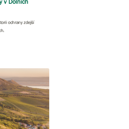
 v Dolních
torii ochrany zdejší
ch.