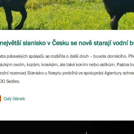
největší slanisko v Česku se nově starají vodní b
eta pálavských spásačů se rozšířila o další druh – buvola domácího. Při
sickým ovcím, kozám, kravkám, ale také koním nebo oslíkům. Pastva b
rodní rezervaci Slanisko u Nesytu probíhá ve spolupráci Agentury ochran
OO Sedlec.
Celý článek