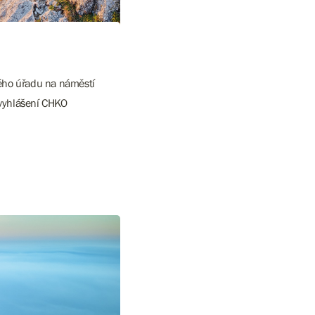
kého úřadu na náměstí
í vyhlášení CHKO