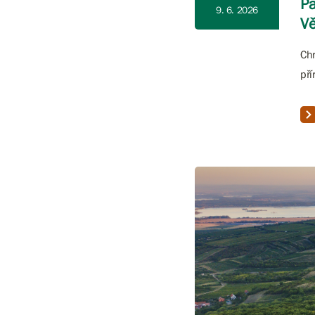
Pa
9. 6. 2026
Vě
Chr
pří