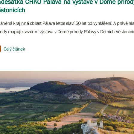
desátka CHKO Pálava na výstavě v Domě přírody
stonicích
áněná krajinná oblast Pálava letos slaví 50 let od vyhlášení. A právě his
rody mapuje sezónní výstava v Domě přírody Pálavy v Dolních Věstonicí
Celý článek