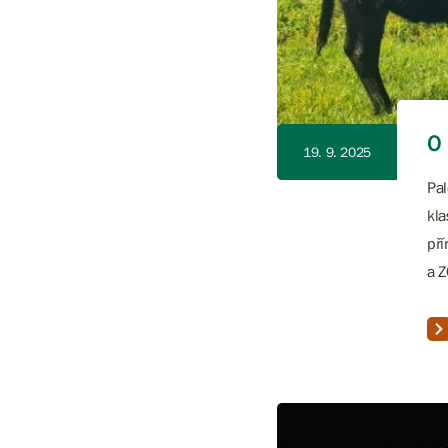
O 
19. 9. 2025
Pal
kla
pří
a Z