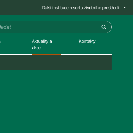
Další instituce resortu životního prostředí
a
Aktuality a
Kontakty
akce