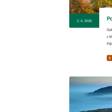
Po
2. 4. 2026
Gal
v M
Pál