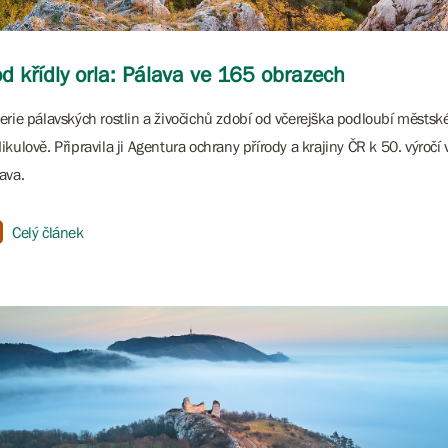
d křídly orla: Pálava ve 165 obrazech
erie pálavských rostlin a živočichů zdobí od včerejška podloubí městs
ikulově. Připravila ji Agentura ochrany přírody a krajiny ČR k 50. výroč
ava.
Celý článek