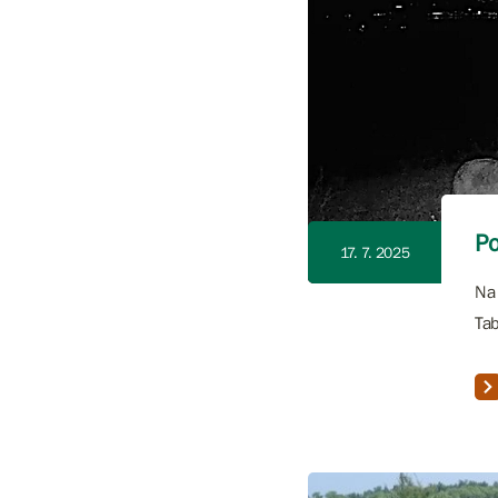
Po
17. 7. 2025
Na 
Tab