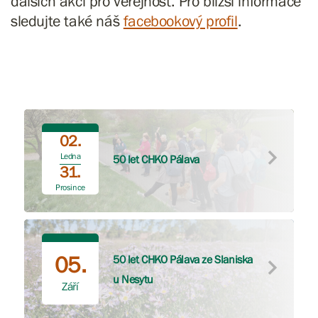
dalších akcí pro veřejnost. Pro bližší informace
sledujte také náš
facebookový profil
.
02.
Ledna
50 let CHKO Pálava
31.
Prosince
05.
50 let CHKO Pálava ze Slaniska
u Nesytu
Září