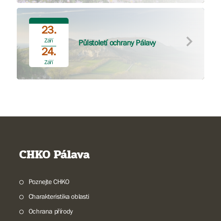
23.
Září
Půlstoletí ochrany Pálavy
24.
Září
CHKO Pálava
Poznejte CHKO
Charakteristika oblasti
Ochrana přírody