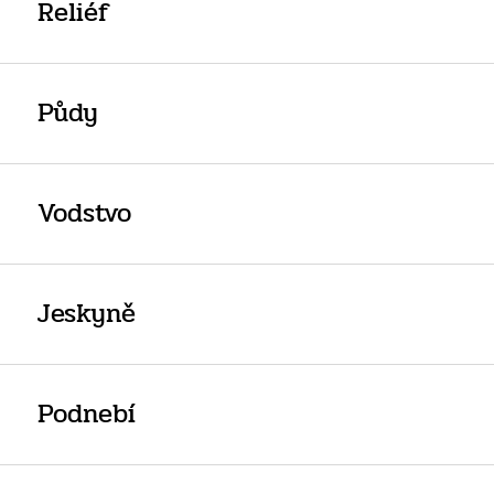
Reliéf
Půdy
Vodstvo
Jeskyně
Podnebí