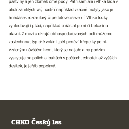
pastviny a jen zlomek orné půdy. Patří sem ale i vlhká lada v
okolí zaniklých vsí, hostící například vzácné motýly jako je
hnědásek rozrazilový či perleťovec severní. Vlhké louky
vyhledávají i ptáci, například chřástal polní či bekasina
otavní. Z mezí a okrajů obhospodařovaných polí můžeme
zaslechnout typické volání „pět-peněz“ křepelky polní.
Vzácným návštěvníkem, který se na jaře a na podzim
vyskytuje na polích a loukách v počtech jednotek až vyšších
desítek, je jeřáb popelavý.
CHKO Český les