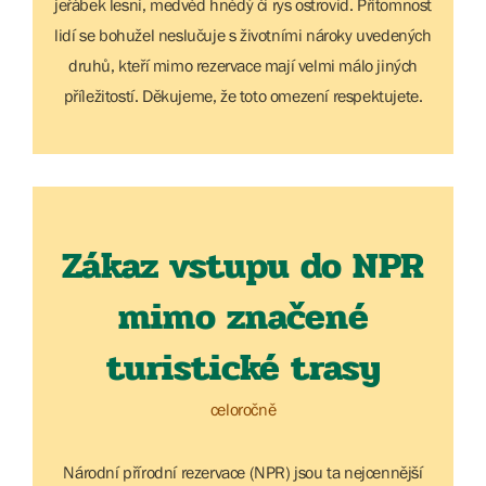
jeřábek lesní, medvěd hnědý či rys ostrovid. Přítomnost
lidí se bohužel neslučuje s životními nároky uvedených
druhů, kteří mimo rezervace mají velmi málo jiných
příležitostí. Děkujeme, že toto omezení respektujete.
Zákaz vstupu do NPR
mimo značené
turistické trasy
celoročně
Národní přírodní rezervace (NPR) jsou ta nejcennější