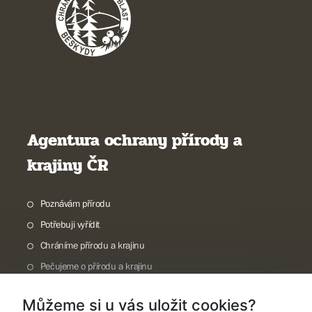
Agentura ochrany přírody a
krajiny ČR
Poznávám přírodu
Potřebuji vyřídit
Chráníme přírodu a krajinu
Pečujeme o přírodu a krajinu
Dokumentujeme přírodu
Můžeme si u vás uložit cookies?
O nás