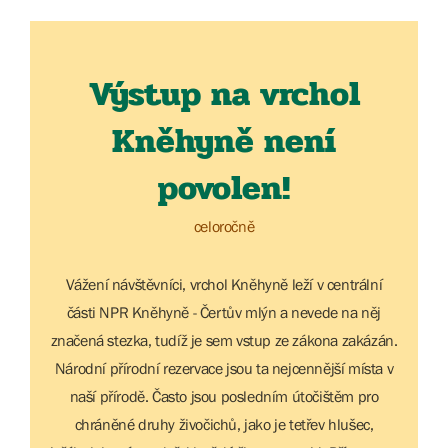
Výstup na vrchol
Kněhyně není
povolen!
celoročně
Vážení návštěvníci, vrchol Kněhyně leží v centrální
části NPR Kněhyně - Čertův mlýn a nevede na něj
značená stezka, tudíž je sem vstup ze zákona zakázán.
Národní přírodní rezervace jsou ta nejcennější místa v
naší přírodě. Často jsou posledním útočištěm pro
chráněné druhy živočichů, jako je tetřev hlušec,