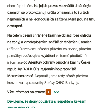
obecně problém.
Na jejich provoz ve zvláště chráněných
územích se proto vztahují určitá omezení, a to i u těch
nejmenších a nejjednodušších zařízení, která jsou na trhu
dostupná.
Na celém území chráněné krajinné oblasti (bez ohledu
na zóny) a v maloplošných zvláště chráněných územích
(přírodní rezervace, národní přírodní rezervace, přírodní
památky)​​​​​​​
potřebujete vyjádření
ve formě předběžné
informace
od Agentury ochrany přírody a krajiny České
republiky (AOPK ČR), regionálního pracoviště
Moravskoslezské
. Doporučujeme tedy záměr předem
konzulovat s pracovníky Správy CHKO Beskydy.
Více informací naleznete
zde
Děkujeme, že drony používáte s respektem ke všem