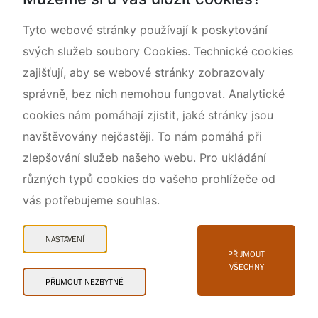
O nás
Tyto webové stránky používají k poskytování
svých služeb soubory Cookies. Technické cookies
zajišťují, aby se webové stránky zobrazovaly
správně, bez nich nemohou fungovat. Analytické
cookies nám pomáhají zjistit, jaké stránky jsou
navštěvovány nejčastěji. To nám pomáhá při
zlepšování služeb našeho webu. Pro ukládání
různých typů cookies do vašeho prohlížeče od
vás potřebujeme souhlas.
Mapa webu
Prohlášení o přístupnosti
NASTAVENÍ
Cookies
PŘIJMOUT
VŠECHNY
Snadné čtení
PŘIJMOUT NEZBYTNÉ
© 2026 AOPK ČR