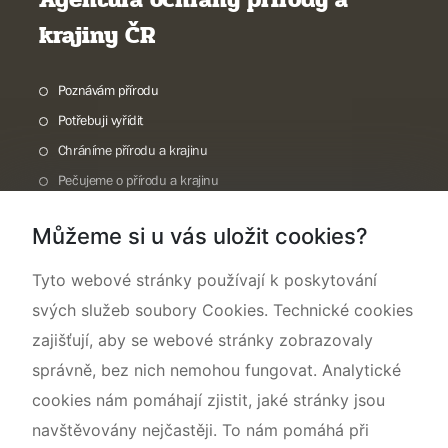
krajiny ČR
Poznávám přírodu
Potřebuji vyřídit
Chráníme přírodu a krajinu
Pečujeme o přírodu a krajinu
Dokumentujeme přírodu
Můžeme si u vás uložit cookies?
O nás
Tyto webové stránky používají k poskytování
svých služeb soubory Cookies. Technické cookies
zajišťují, aby se webové stránky zobrazovaly
správně, bez nich nemohou fungovat. Analytické
cookies nám pomáhají zjistit, jaké stránky jsou
navštěvovány nejčastěji. To nám pomáhá při