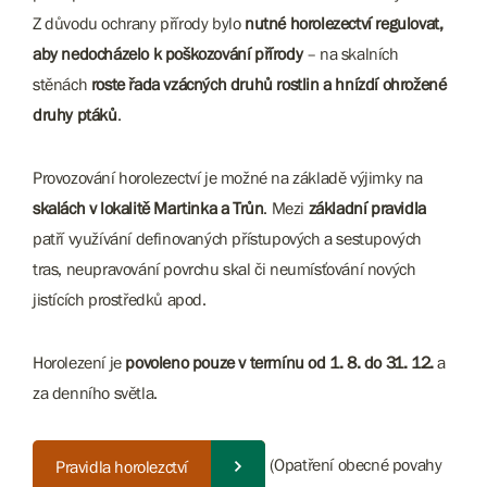
Z důvodu ochrany přírody bylo
nutné horolezectví regulovat,
aby nedocházelo k poškozování přírody
– na skalních
stěnách
roste řada vzácných druhů rostlin a hnízdí ohrožené
druhy ptáků
.
Provozování horolezectví je možné na základě výjimky na
skalách v lokalitě Martinka a Trůn
. Mezi
základní pravidla
patří využívání definovaných přístupových a sestupových
tras, neupravování povrchu skal či neumísťování nových
jistících prostředků apod.
Horolezení je
povoleno pouze v termínu od 1. 8. do 31. 12.
a
za denního světla.
(Opatření obecné povahy
Pravidla horolezctví