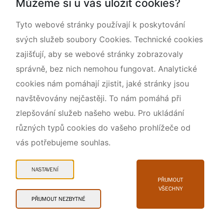
Můžeme si u vás uložit cookies?
O nás
Tyto webové stránky používají k poskytování
svých služeb soubory Cookies. Technické cookies
zajišťují, aby se webové stránky zobrazovaly
správně, bez nich nemohou fungovat. Analytické
cookies nám pomáhají zjistit, jaké stránky jsou
navštěvovány nejčastěji. To nám pomáhá při
zlepšování služeb našeho webu. Pro ukládání
různých typů cookies do vašeho prohlížeče od
vás potřebujeme souhlas.
Mapa webu
Prohlášení o přístupnosti
NASTAVENÍ
Cookies
PŘIJMOUT
VŠECHNY
Snadné čtení
PŘIJMOUT NEZBYTNÉ
© 2026 AOPK ČR