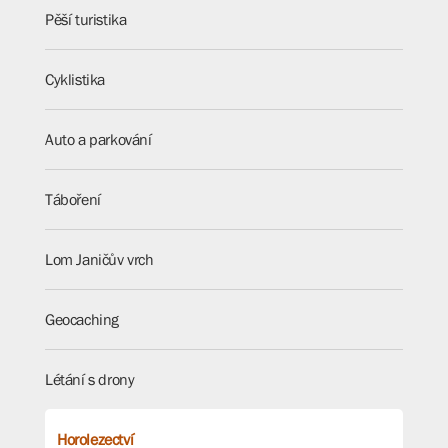
Pěší turistika
Cyklistika
Auto a parkování
Táboření
Lom Janičův vrch
Geocaching
Létání s drony
Horolezectví