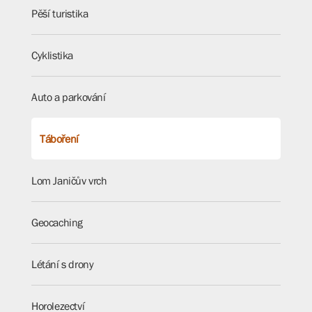
Pěší turistika
Cyklistika
Auto a parkování
Táboření
Lom Janičův vrch
Geocaching
Létání s drony
Horolezectví