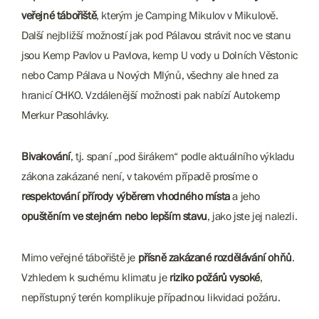
veřejné tábořiště
, kterým je Camping Mikulov v Mikulově.
Další nejbližší možností jak pod Pálavou strávit noc ve stanu
jsou Kemp Pavlov u Pavlova, kemp U vody u Dolních Věstonic
nebo Camp Pálava u Nových Mlýnů, všechny ale hned za
hranicí CHKO. Vzdálenější možnosti pak nabízí Autokemp
Merkur Pasohlávky.
Bivakování
, tj. spaní „pod širákem“ podle aktuálního výkladu
zákona zakázané není, v takovém případě prosíme o
respektování přírody výběrem vhodného místa
a jeho
opuštěním ve stejném nebo lepším stavu
, jako jste jej nalezli.
Mimo veřejné tábořiště je
přísně zakázané rozdělávání ohňů
.
Vzhledem k suchému klimatu je
riziko požárů vysoké
,
nepřístupný terén komplikuje případnou likvidaci požáru.